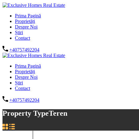
Prima Pagină
Proprietăți
Despre Noi
Știri
Contact
+40757492204
Prima Pagină
Proprietăți
Despre Noi
Știri
Contact
+40757492204
Property Type
Teren