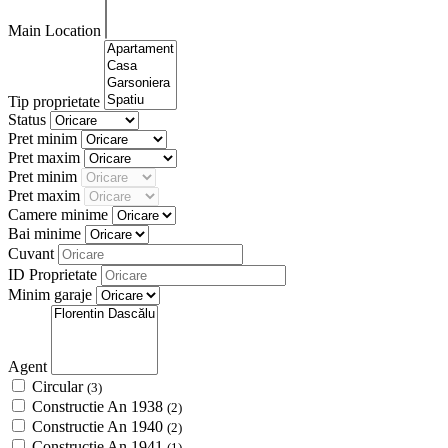
Main Location
Tip proprietate
Status
Pret minim
Pret maxim
Pret minim
Pret maxim
Camere minime
Bai minime
Cuvant
ID Proprietate
Minim garaje
Agent
Circular
(3)
Constructie An 1938
(2)
Constructie An 1940
(2)
Constructie An 1941
(1)