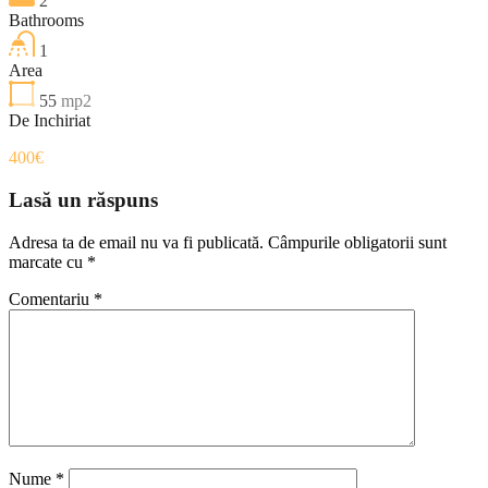
2
Bathrooms
1
Area
55
mp2
De Inchiriat
400€
Lasă un răspuns
Adresa ta de email nu va fi publicată.
Câmpurile obligatorii sunt
marcate cu
*
Comentariu
*
Nume
*