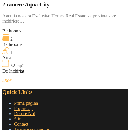
2 camere Aqua City
Agentia noastra Exclusive Homes Real Estate va prezinta spre
inchiriere…
Bedrooms
2
Bathrooms
1
Area
52
mp2
De Inchiriat
450€
Quick LInks
Prima pagină
Proprietăți
Despre Noi
Știri
Contact
Termeni și Condiții