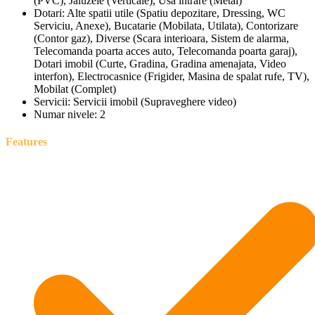
(PVC), Jaluzele (Verticale), Usa intrare (Metal)
Dotari:
Alte spatii utile (Spatiu depozitare, Dressing, WC
Serviciu, Anexe), Bucatarie (Mobilata, Utilata), Contorizare
(Contor gaz), Diverse (Scara interioara, Sistem de alarma,
Telecomanda poarta acces auto, Telecomanda poarta garaj),
Dotari imobil (Curte, Gradina, Gradina amenajata, Video
interfon), Electrocasnice (Frigider, Masina de spalat rufe, TV),
Mobilat (Complet)
Servicii:
Servicii imobil (Supraveghere video)
Numar nivele:
2
Features