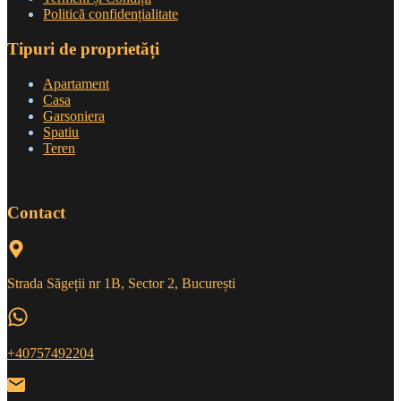
Politică confidențialitate
Tipuri de proprietăți
Apartament
Casa
Garsoniera
Spatiu
Teren
Contact
Strada Săgeții nr 1B, Sector 2, București
+40757492204