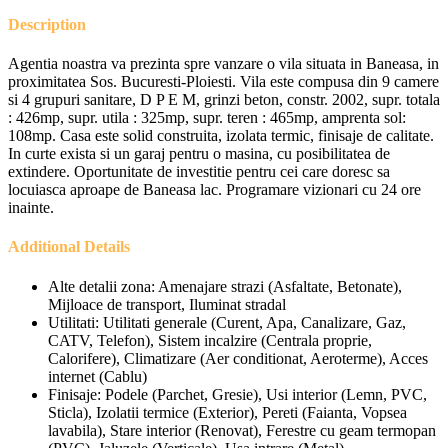
Description
Agentia noastra va prezinta spre vanzare o vila situata in Baneasa, in
proximitatea Sos. Bucuresti-Ploiesti. Vila este compusa din 9 camere
si 4 grupuri sanitare, D P E M, grinzi beton, constr. 2002, supr. totala
: 426mp, supr. utila : 325mp, supr. teren : 465mp, amprenta sol:
108mp. Casa este solid construita, izolata termic, finisaje de calitate.
In curte exista si un garaj pentru o masina, cu posibilitatea de
extindere. Oportunitate de investitie pentru cei care doresc sa
locuiasca aproape de Baneasa lac. Programare vizionari cu 24 ore
inainte.
Additional Details
Alte detalii zona:
Amenajare strazi (Asfaltate, Betonate),
Mijloace de transport, Iluminat stradal
Utilitati:
Utilitati generale (Curent, Apa, Canalizare, Gaz,
CATV, Telefon), Sistem incalzire (Centrala proprie,
Calorifere), Climatizare (Aer conditionat, Aeroterme), Acces
internet (Cablu)
Finisaje:
Podele (Parchet, Gresie), Usi interior (Lemn, PVC,
Sticla), Izolatii termice (Exterior), Pereti (Faianta, Vopsea
lavabila), Stare interior (Renovat), Ferestre cu geam termopan