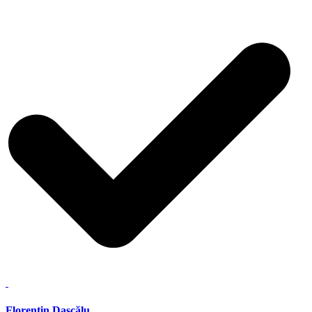
Florentin Dascălu