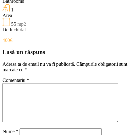
Bathrooms
1
Area
55
mp2
De Inchiriat
400€
Lasă un răspuns
Adresa ta de email nu va fi publicată.
Câmpurile obligatorii sunt
marcate cu
*
Comentariu
*
Nume
*