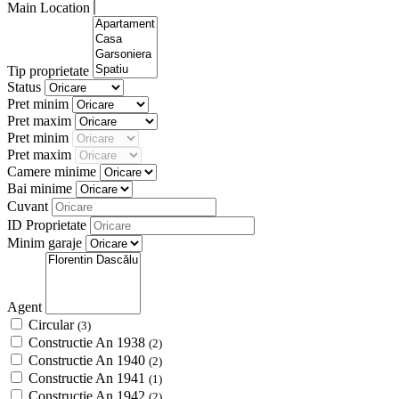
Main Location
Tip proprietate
Status
Pret minim
Pret maxim
Pret minim
Pret maxim
Camere minime
Bai minime
Cuvant
ID Proprietate
Minim garaje
Agent
Circular
(3)
Constructie An 1938
(2)
Constructie An 1940
(2)
Constructie An 1941
(1)
Constructie An 1942
(2)