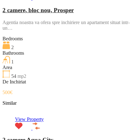
2 camere, bloc nou, Prosper
Agentia noastra va ofera spre inchiriere un apartament situat intr-
un…
Bedrooms
2
Bathrooms
1
Area
54
mp2
De Inchiriat
500€
Similar
View Property
2 camere Aqua City