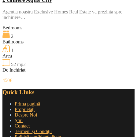
Agentia noastra Exclusive Homes Real Estate va prezinta spre
inchiriere…
Bedrooms
2
Bathrooms
1
Area
52
mp2
De Inchiriat
450€
Quick LInks
Prima pagină
Proprietăți
Despre Noi
Știri
Contact
Termeni și Condiții
Politică confidențialitate