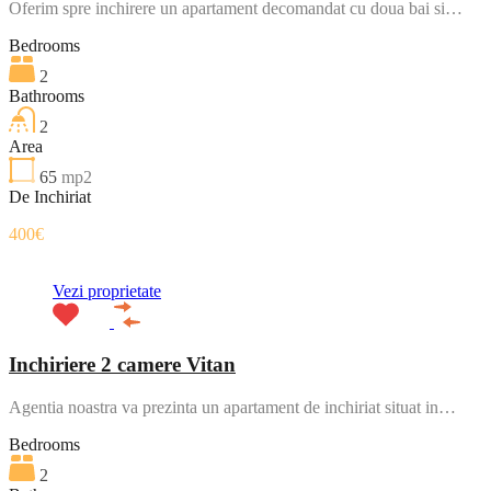
Oferim spre inchirere un apartament decomandat cu doua bai si…
Bedrooms
2
Bathrooms
2
Area
65
mp2
De Inchiriat
400€
Vezi proprietate
Inchiriere 2 camere Vitan
Agentia noastra va prezinta un apartament de inchiriat situat in…
Bedrooms
2