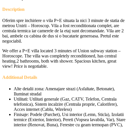
Description
Oferim spre inchiriere o vila P+E situata la nici 3 minute de statia de
metrou Unirii – Horoscop. Vila a fost reconditionata complet, are
centrala termica iar camerele de la etaj sunt decomandate. Vila are 2
bai, ambele cu cabina de dus si o bucatarie generoasa. Pretul este
negociabil.
We offer a P+E villa located 3 minutes of Union subway station –
Horoscope. The villa was completely reconditioned, has central
heating.2 bathrooms, both with shower. Spacious kitchen, great
view! Price is negotiable.
Additional Details
Alte detalii zona:
Amenajare strazi (Asfaltate, Betonate),
Iluminat stradal
Utilitati:
Utilitati generale (Gaz, CATV, Telefon, Centrala
telefonica), Sistem incalzire (Centrala proprie, Calorifere),
Acces internet (Cablu, Wireless)
Finisaje:
Podele (Parchet), Usi interior (Lemn, Sticla), Izolatii
termice (Exterior, Interior), Pereti (Vopsea lavabila, Var), Stare
interior (Renovat, Buna), Ferestre cu geam termopan (PVC),