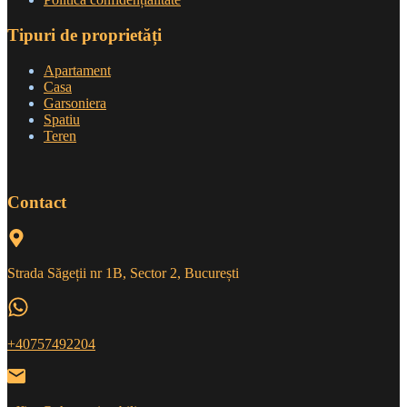
Tipuri de proprietăți
Apartament
Casa
Garsoniera
Spatiu
Teren
Contact
Strada Săgeții nr 1B, Sector 2, București
+40757492204