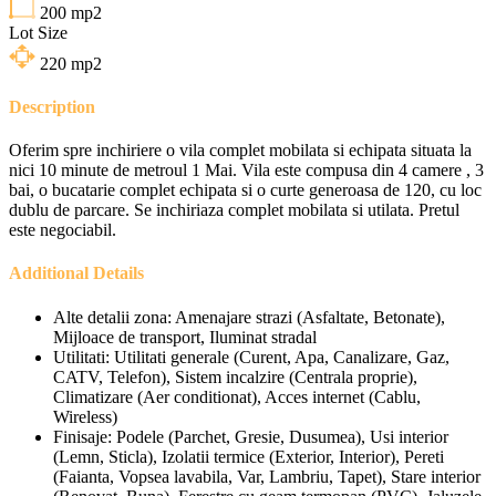
200
mp2
Lot Size
220
mp2
Description
Oferim spre inchiriere o vila complet mobilata si echipata situata la
nici 10 minute de metroul 1 Mai. Vila este compusa din 4 camere , 3
bai, o bucatarie complet echipata si o curte generoasa de 120, cu loc
dublu de parcare. Se inchiriaza complet mobilata si utilata. Pretul
este negociabil.
Additional Details
Alte detalii zona:
Amenajare strazi (Asfaltate, Betonate),
Mijloace de transport, Iluminat stradal
Utilitati:
Utilitati generale (Curent, Apa, Canalizare, Gaz,
CATV, Telefon), Sistem incalzire (Centrala proprie),
Climatizare (Aer conditionat), Acces internet (Cablu,
Wireless)
Finisaje:
Podele (Parchet, Gresie, Dusumea), Usi interior
(Lemn, Sticla), Izolatii termice (Exterior, Interior), Pereti
(Faianta, Vopsea lavabila, Var, Lambriu, Tapet), Stare interior