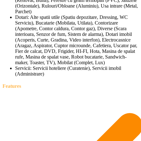
(Renovat, Buna), Ferestre cu geam termopan (PVC), Jaluzele
(Orizontale), Rulouri/Obloane (Aluminiu), Usa intrare (Metal,
Parchet)
Dotari:
Alte spatii utile (Spatiu depozitare, Dressing, WC
Serviciu), Bucatarie (Mobilata, Utilata), Contorizare
(Apometre, Contor caldura, Contor gaz), Diverse (Scara
interioara, Senzor de fum, Sistem de alarma), Dotari imobil
(Acoperis, Curte, Gradina, Video interfon), Electrocasnice
(Aragaz, Aspirator, Cuptor microunde, Cafetiera, Uscator par,
Fier de calcat, DVD, Frigider, HI-FI, Hota, Masina de spalat
rufe, Masina de spalat vase, Robot bucatarie, Sandwich-
maker, Toaster, TV), Mobilat (Complet, Lux)
Servicii:
Servicii hoteliere (Curatenie), Servicii imobil
(Administrare)
Features