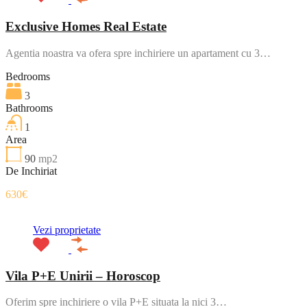
Exclusive Homes Real Estate
Agentia noastra va ofera spre inchiriere un apartament cu 3…
Bedrooms
3
Bathrooms
1
Area
90
mp2
De Inchiriat
630€
Vezi proprietate
Vila P+E Unirii – Horoscop
Oferim spre inchiriere o vila P+E situata la nici 3…