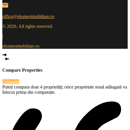
office@ehomesimobiliare.ro
© 2026. All rights reserved.
|
ehomesimobiliare.ro
Compare Properties
Compare
Puteți compara doar 4 proprietăți; orice proprietate nouă adăugată va
înlocui prima din comparație.