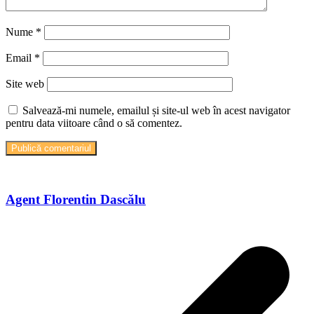
Nume
*
Email
*
Site web
Salvează-mi numele, emailul și site-ul web în acest navigator
pentru data viitoare când o să comentez.
Agent Florentin Dascălu