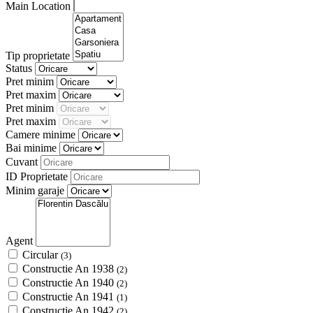
Main Location
Tip proprietate
Status
Pret minim
Pret maxim
Pret minim
Pret maxim
Camere minime
Bai minime
Cuvant
ID Proprietate
Minim garaje
Agent
Circular
(3)
Constructie An 1938
(2)
Constructie An 1940
(2)
Constructie An 1941
(1)
Constructie An 1942
(2)