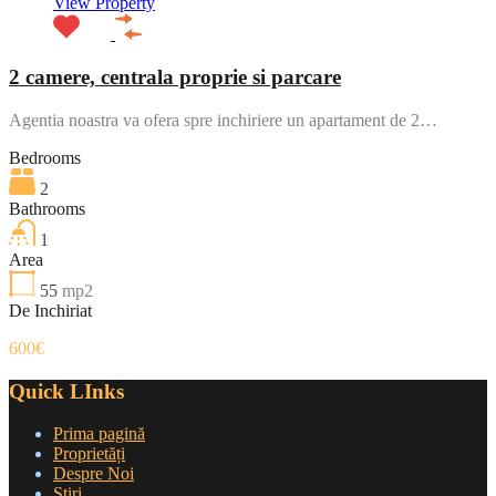
View Property
2 camere, centrala proprie si parcare
Agentia noastra va ofera spre inchiriere un apartament de 2…
Bedrooms
2
Bathrooms
1
Area
55
mp2
De Inchiriat
600€
Quick LInks
Prima pagină
Proprietăți
Despre Noi
Știri