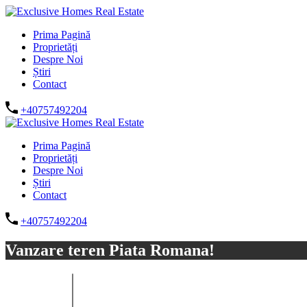
Prima Pagină
Proprietăți
Despre Noi
Știri
Contact
+40757492204
Prima Pagină
Proprietăți
Despre Noi
Știri
Contact
+40757492204
Vanzare teren Piata Romana!