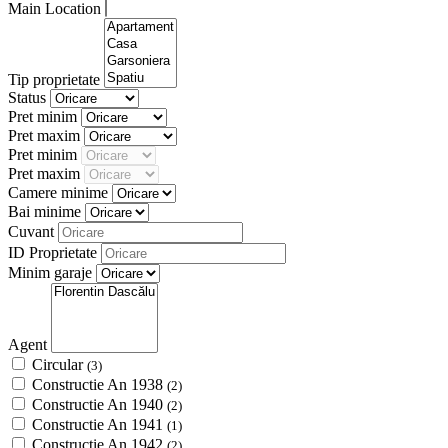
Main Location
Tip proprietate
Status
Pret minim
Pret maxim
Pret minim
Pret maxim
Camere minime
Bai minime
Cuvant
ID Proprietate
Minim garaje
Agent
Circular
(3)
Constructie An 1938
(2)
Constructie An 1940
(2)
Constructie An 1941
(1)
Constructie An 1942
(2)