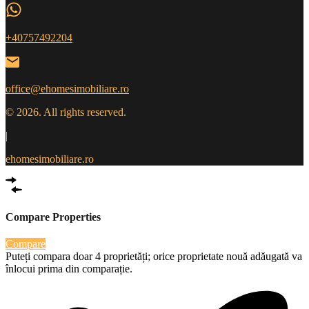
+40757492204
office@ehomesimobiliare.ro
© 2026. All rights reserved.
|
ehomesimobiliare.ro
Compare Properties
Compare
Puteți compara doar 4 proprietăți; orice proprietate nouă adăugată va
înlocui prima din comparație.