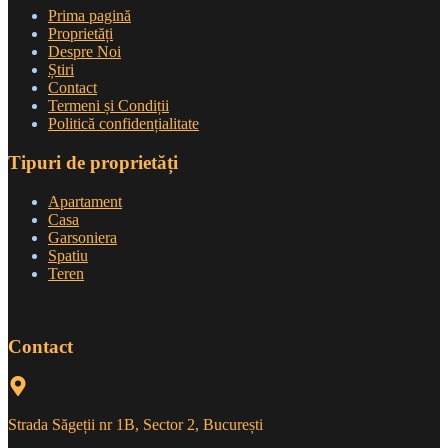
Prima pagină
Proprietăți
Despre Noi
Știri
Contact
Termeni și Condiții
Politică confidențialitate
Tipuri de proprietăți
Apartament
Casa
Garsoniera
Spatiu
Teren
Contact
Strada Săgeții nr 1B, Sector 2, București