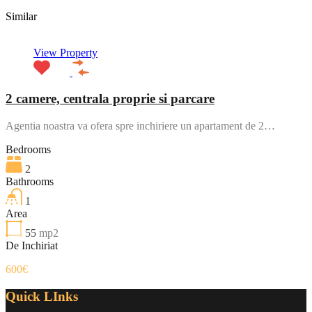
Similar
View Property
2 camere, centrala proprie si parcare
Agentia noastra va ofera spre inchiriere un apartament de 2…
Bedrooms
2
Bathrooms
1
Area
55
mp2
De Inchiriat
600€
Quick LInks