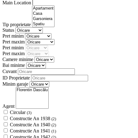
Main Location
Tip proprietate
Status
Pret minim
Pret maxim
Pret minim
Pret maxim
Camere minime
Bai minime
Cuvant
ID Proprietate
Minim garaje
Agent
Circular
(3)
Constructie An 1938
(2)
Constructie An 1940
(2)
Constructie An 1941
(1)
Constructie An 1942
(2)