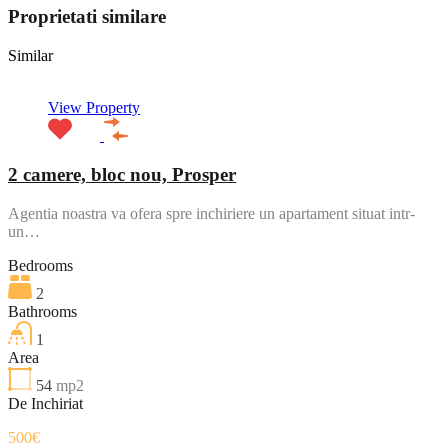
Proprietati similare
Similar
View Property
2 camere, bloc nou, Prosper
Agentia noastra va ofera spre inchiriere un apartament situat intr-
un…
Bedrooms
2
Bathrooms
1
Area
54
mp2
De Inchiriat
500€