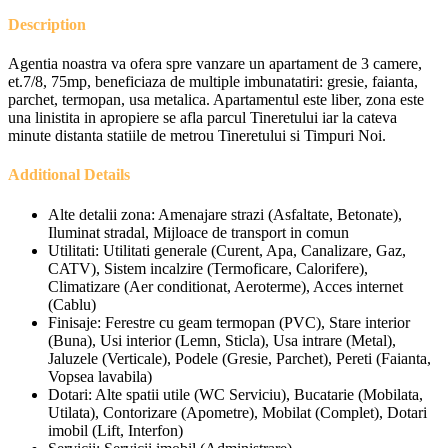
Description
Agentia noastra va ofera spre vanzare un apartament de 3 camere,
et.7/8, 75mp, beneficiaza de multiple imbunatatiri: gresie, faianta,
parchet, termopan, usa metalica. Apartamentul este liber, zona este
una linistita in apropiere se afla parcul Tineretului iar la cateva
minute distanta statiile de metrou Tineretului si Timpuri Noi.
Additional Details
Alte detalii zona:
Amenajare strazi (Asfaltate, Betonate),
Iluminat stradal, Mijloace de transport in comun
Utilitati:
Utilitati generale (Curent, Apa, Canalizare, Gaz,
CATV), Sistem incalzire (Termoficare, Calorifere),
Climatizare (Aer conditionat, Aeroterme), Acces internet
(Cablu)
Finisaje:
Ferestre cu geam termopan (PVC), Stare interior
(Buna), Usi interior (Lemn, Sticla), Usa intrare (Metal),
Jaluzele (Verticale), Podele (Gresie, Parchet), Pereti (Faianta,
Vopsea lavabila)
Dotari:
Alte spatii utile (WC Serviciu), Bucatarie (Mobilata,
Utilata), Contorizare (Apometre), Mobilat (Complet), Dotari
imobil (Lift, Interfon)