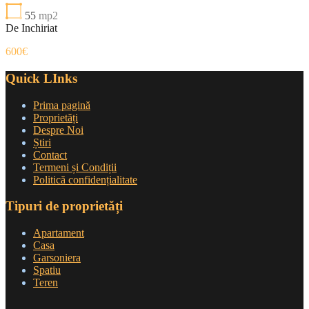
55
mp2
De Inchiriat
600€
Quick LInks
Prima pagină
Proprietăți
Despre Noi
Știri
Contact
Termeni și Condiții
Politică confidențialitate
Tipuri de proprietăți
Apartament
Casa
Garsoniera
Spatiu
Teren