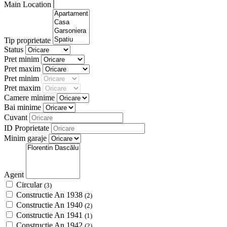
Main Location
Tip proprietate
Status
Pret minim
Pret maxim
Pret minim
Pret maxim
Camere minime
Bai minime
Cuvant
ID Proprietate
Minim garaje
Agent
Circular
(3)
Constructie An 1938
(2)
Constructie An 1940
(2)
Constructie An 1941
(1)
Constructie An 1942
(2)