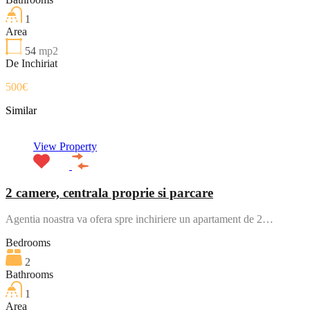
1
Area
54
mp2
De Inchiriat
500€
Similar
View Property
2 camere, centrala proprie si parcare
Agentia noastra va ofera spre inchiriere un apartament de 2…
Bedrooms
2
Bathrooms
1
Area