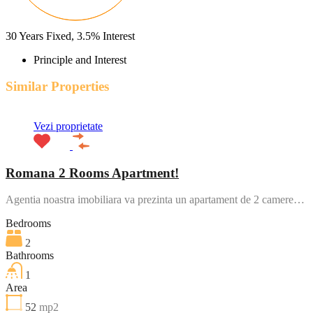
30
Years Fixed,
3.5
%
Interest
Principle and Interest
Similar Properties
Vezi proprietate
Romana 2 Rooms Apartment!
Agentia noastra imobiliara va prezinta un apartament de 2 camere…
Bedrooms
2
Bathrooms
1
Area
52
mp2