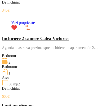
De Inchiriat
340€
Vezi proprietate
Inchiriere 2 camere Calea Victoriei
Agentia noastra va prezinta spre inchiriere un apartament de 2…
Bedrooms
2
Bathrooms
1
Area
50
mp2
De Inchiriat
600€
Lasă un răspuns