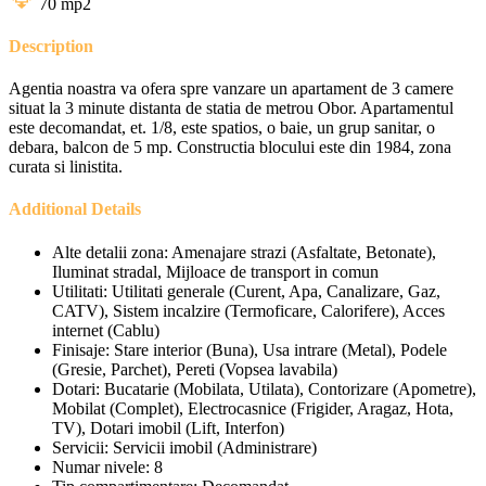
70
mp2
Description
Agentia noastra va ofera spre vanzare un apartament de 3 camere
situat la 3 minute distanta de statia de metrou Obor. Apartamentul
este decomandat, et. 1/8, este spatios, o baie, un grup sanitar, o
debara, balcon de 5 mp. Constructia blocului este din 1984, zona
curata si linistita.
Additional Details
Alte detalii zona:
Amenajare strazi (Asfaltate, Betonate),
Iluminat stradal, Mijloace de transport in comun
Utilitati:
Utilitati generale (Curent, Apa, Canalizare, Gaz,
CATV), Sistem incalzire (Termoficare, Calorifere), Acces
internet (Cablu)
Finisaje:
Stare interior (Buna), Usa intrare (Metal), Podele
(Gresie, Parchet), Pereti (Vopsea lavabila)
Dotari:
Bucatarie (Mobilata, Utilata), Contorizare (Apometre),
Mobilat (Complet), Electrocasnice (Frigider, Aragaz, Hota,
TV), Dotari imobil (Lift, Interfon)
Servicii:
Servicii imobil (Administrare)
Numar nivele:
8