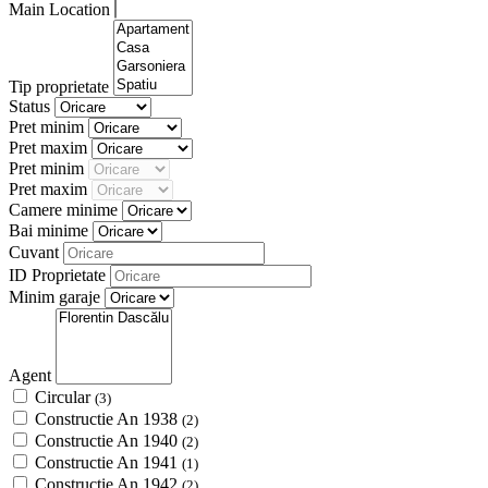
Main Location
Tip proprietate
Status
Pret minim
Pret maxim
Pret minim
Pret maxim
Camere minime
Bai minime
Cuvant
ID Proprietate
Minim garaje
Agent
Circular
(3)
Constructie An 1938
(2)
Constructie An 1940
(2)
Constructie An 1941
(1)
Constructie An 1942
(2)