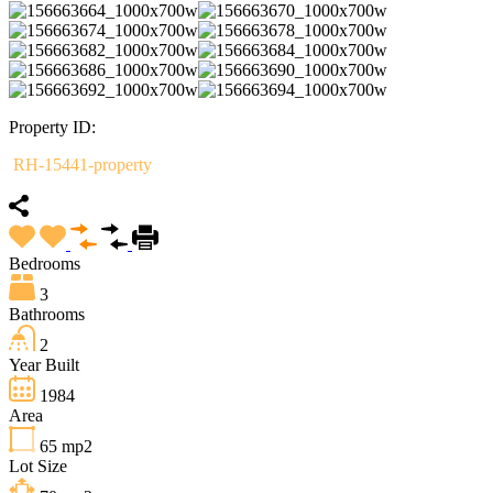
Property ID:
RH-15441-property
Bedrooms
3
Bathrooms
2
Year Built
1984
Area
65
mp2
Lot Size