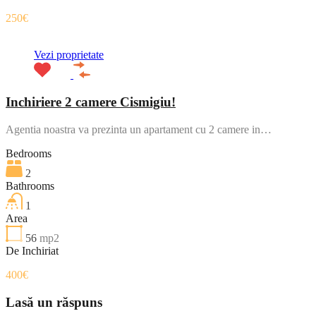
250€
Vezi proprietate
Inchiriere 2 camere Cismigiu!
Agentia noastra va prezinta un apartament cu 2 camere in…
Bedrooms
2
Bathrooms
1
Area
56
mp2
De Inchiriat
400€
Lasă un răspuns