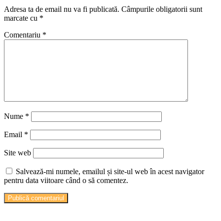
Adresa ta de email nu va fi publicată.
Câmpurile obligatorii sunt
marcate cu
*
Comentariu
*
Nume
*
Email
*
Site web
Salvează-mi numele, emailul și site-ul web în acest navigator
pentru data viitoare când o să comentez.