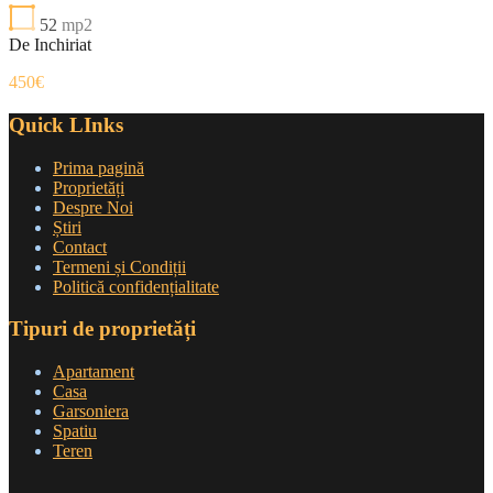
52
mp2
De Inchiriat
450€
Quick LInks
Prima pagină
Proprietăți
Despre Noi
Știri
Contact
Termeni și Condiții
Politică confidențialitate
Tipuri de proprietăți
Apartament
Casa
Garsoniera
Spatiu
Teren