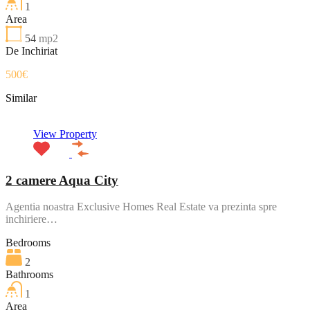
1
Area
54
mp2
De Inchiriat
500€
Similar
View Property
2 camere Aqua City
Agentia noastra Exclusive Homes Real Estate va prezinta spre
inchiriere…
Bedrooms
2
Bathrooms
1
Area