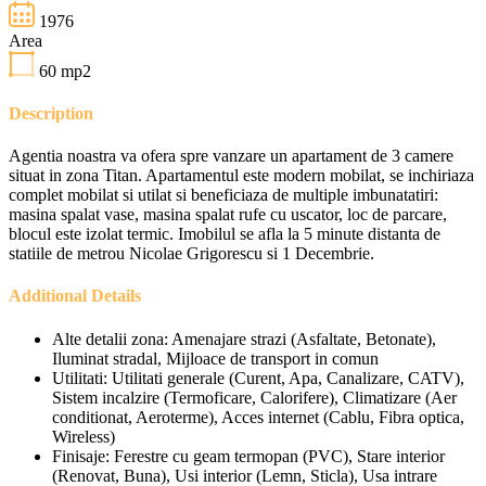
1976
Area
60
mp2
Description
Agentia noastra va ofera spre vanzare un apartament de 3 camere
situat in zona Titan. Apartamentul este modern mobilat, se inchiriaza
complet mobilat si utilat si beneficiaza de multiple imbunatatiri:
masina spalat vase, masina spalat rufe cu uscator, loc de parcare,
blocul este izolat termic. Imobilul se afla la 5 minute distanta de
statiile de metrou Nicolae Grigorescu si 1 Decembrie.
Additional Details
Alte detalii zona:
Amenajare strazi (Asfaltate, Betonate),
Iluminat stradal, Mijloace de transport in comun
Utilitati:
Utilitati generale (Curent, Apa, Canalizare, CATV),
Sistem incalzire (Termoficare, Calorifere), Climatizare (Aer
conditionat, Aeroterme), Acces internet (Cablu, Fibra optica,
Wireless)
Finisaje:
Ferestre cu geam termopan (PVC), Stare interior
(Renovat, Buna), Usi interior (Lemn, Sticla), Usa intrare