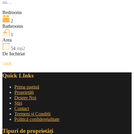
un…
Bedrooms
2
Bathrooms
1
Area
54
mp2
De Inchiriat
500€
Quick LInks
Prima pagină
Proprietăți
Despre Noi
Știri
Contact
Termeni și Condiții
Politică confidențialitate
Tipuri de proprietăți