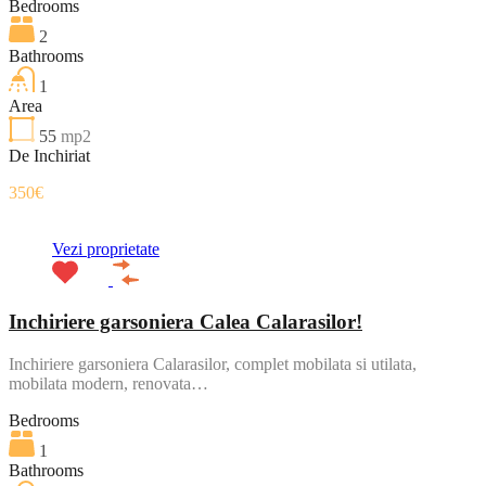
Bedrooms
2
Bathrooms
1
Area
55
mp2
De Inchiriat
350€
Vezi proprietate
Inchiriere garsoniera Calea Calarasilor!
Inchiriere garsoniera Calarasilor, complet mobilata si utilata,
mobilata modern, renovata…
Bedrooms
1
Bathrooms