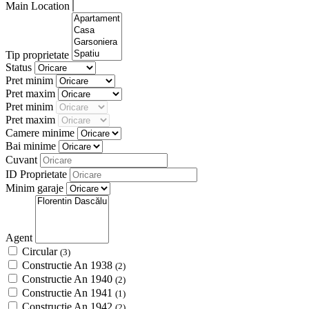
Main Location
Tip proprietate
Status
Pret minim
Pret maxim
Pret minim
Pret maxim
Camere minime
Bai minime
Cuvant
ID Proprietate
Minim garaje
Agent
Circular
(3)
Constructie An 1938
(2)
Constructie An 1940
(2)
Constructie An 1941
(1)
Constructie An 1942
(2)