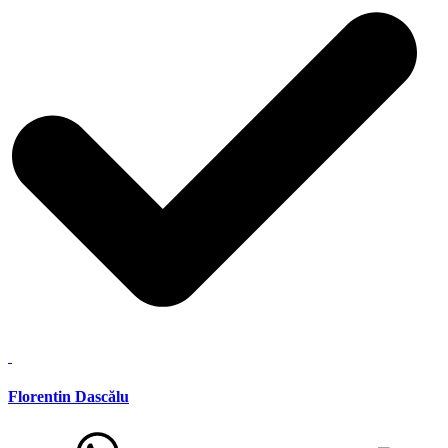
Florentin Dascălu