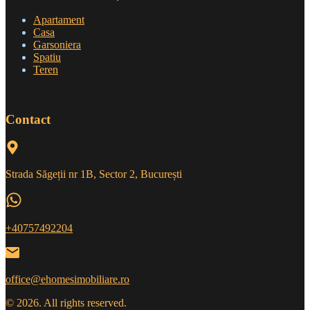
Apartament
Casa
Garsoniera
Spatiu
Teren
Contact
Strada Săgeții nr 1B, Sector 2, București
+40757492204
office@ehomesimobiliare.ro
© 2026. All rights reserved.