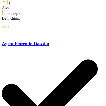
1
Area
42
mp2
De Inchiriat
300€
Agent Florentin Dascălu