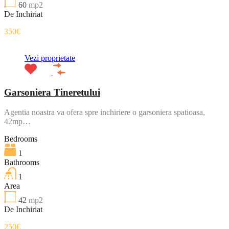
60
mp2
De Inchiriat
350€
Vezi proprietate
Garsoniera Tineretului
Agentia noastra va ofera spre inchiriere o garsoniera spatioasa,
42mp…
Bedrooms
1
Bathrooms
1
Area
42
mp2
De Inchiriat
250€