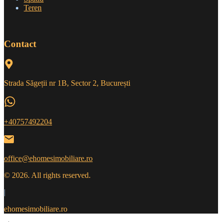
Teren
Contact
Strada Săgeții nr 1B, Sector 2, București
+40757492204
office@ehomesimobiliare.ro
© 2026. All rights reserved.
|
ehomesimobiliare.ro