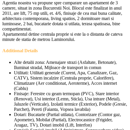
Agentia noastra va propune spre cumparare un apartament de 3
camere, situat in zona Bucurestii Noi. Blocul este finalizat in anul
2011, are lift, 75 mp utili, et. 4/6, finisaje de cea mai buna calitate,
arhitectura contemporana, living spatios, 2 dormitoare mari si
luminoase, 2 bai, bucatarie dotata si utilata, terasa spatioasa, bine
compartimentat.
Apartamentul detine centrala proprie si este la o distanta de cateva
minute de statia de metrou Laminorului.
Additional Details
Alte detalii zona:
Amenajare strazi (Asfaltate, Betonate),
Iluminat stradal, Mijloace de transport in comun
Utilitati:
Utilitati generale (Curent, Apa, Canalizare, Gaz,
CATV), Sistem incalzire (Centrala proprie, Calorifere),
Climatizare (Aer conditionat, Aeroterme), Acces internet
(Cablu)
Finisaje:
Ferestre cu geam termopan (PVC), Stare interior
(Renovat), Usi interior (Lemn, Sticla), Usa intrare (Metal),
Jaluzele (Verticale), Izolatii termice (Exterior), Podele (Gresie,
Parchet), Pereti (Faianta, Vopsea lavabila)
Dotari:
Bucatarie (Partial utilata), Contorizare (Contor gaz,
Apometre), Mobilat (Partial), Electrocasnice (Frigider,
Aragaz, TV), Dotari imobil (Lift, Interfon)