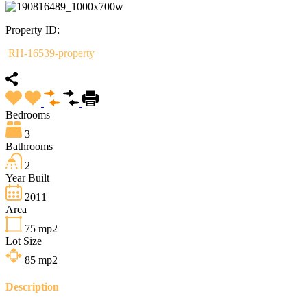
Property ID:
RH-16539-property
Bedrooms
3
Bathrooms
2
Year Built
2011
Area
75
mp2
Lot Size
85
mp2
Description