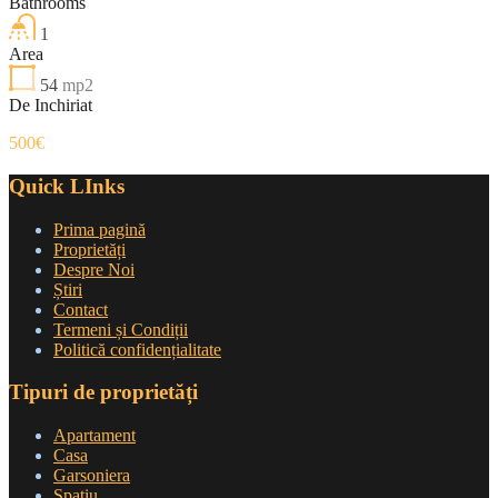
Bathrooms
1
Area
54
mp2
De Inchiriat
500€
Quick LInks
Prima pagină
Proprietăți
Despre Noi
Știri
Contact
Termeni și Condiții
Politică confidențialitate
Tipuri de proprietăți
Apartament
Casa
Garsoniera
Spatiu