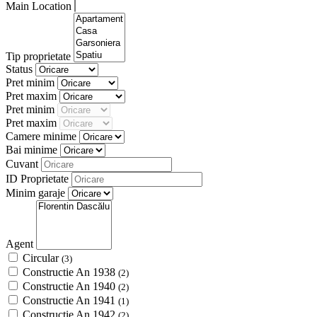
Main Location
Tip proprietate
Status
Pret minim
Pret maxim
Pret minim
Pret maxim
Camere minime
Bai minime
Cuvant
ID Proprietate
Minim garaje
Agent
Circular
(3)
Constructie An 1938
(2)
Constructie An 1940
(2)
Constructie An 1941
(1)
Constructie An 1942
(2)