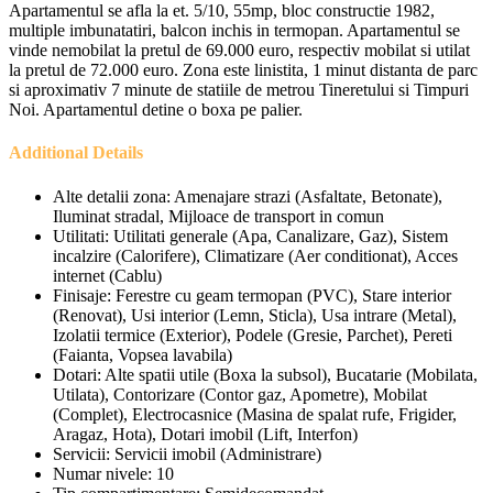
Apartamentul se afla la et. 5/10, 55mp, bloc constructie 1982,
multiple imbunatatiri, balcon inchis in termopan. Apartamentul se
vinde nemobilat la pretul de 69.000 euro, respectiv mobilat si utilat
la pretul de 72.000 euro. Zona este linistita, 1 minut distanta de parc
si aproximativ 7 minute de statiile de metrou Tineretului si Timpuri
Noi. Apartamentul detine o boxa pe palier.
Additional Details
Alte detalii zona:
Amenajare strazi (Asfaltate, Betonate),
Iluminat stradal, Mijloace de transport in comun
Utilitati:
Utilitati generale (Apa, Canalizare, Gaz), Sistem
incalzire (Calorifere), Climatizare (Aer conditionat), Acces
internet (Cablu)
Finisaje:
Ferestre cu geam termopan (PVC), Stare interior
(Renovat), Usi interior (Lemn, Sticla), Usa intrare (Metal),
Izolatii termice (Exterior), Podele (Gresie, Parchet), Pereti
(Faianta, Vopsea lavabila)
Dotari:
Alte spatii utile (Boxa la subsol), Bucatarie (Mobilata,
Utilata), Contorizare (Contor gaz, Apometre), Mobilat
(Complet), Electrocasnice (Masina de spalat rufe, Frigider,
Aragaz, Hota), Dotari imobil (Lift, Interfon)
Servicii:
Servicii imobil (Administrare)
Numar nivele:
10