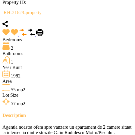
Property ID:
RH-21629-property
Bedrooms
2
Bathrooms
1
Year Built
1982
Area
55
mp2
Lot Size
57
mp2
Description
Agentia noastra ofera spre vanzare un apartament de 2 camere situat
la intersectia dintre strazile C-tin Radulescu Motru/Piscului.