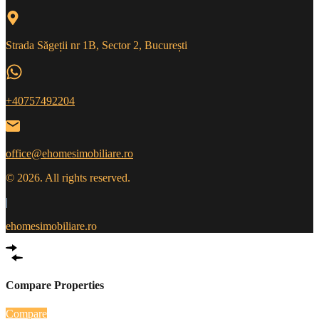
Strada Săgeții nr 1B, Sector 2, București
+40757492204
office@ehomesimobiliare.ro
© 2026. All rights reserved.
|
ehomesimobiliare.ro
Compare Properties
Compare