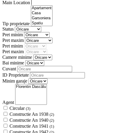
Main Location
Tip proprietate
Status
Pret minim
Pret maxim
Pret minim
Pret maxim
Camere minime
Bai minime
Cuvant
ID Proprietate
Minim garaje
Agent
Circular
(3)
Constructie An 1938
(2)
Constructie An 1940
(2)
Constructie An 1941
(1)
Constructie An 1942
(2)