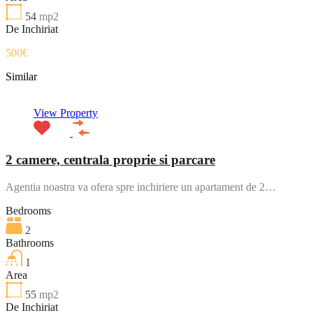
54
mp2
De Inchiriat
500€
Similar
View Property
2 camere, centrala proprie si parcare
Agentia noastra va ofera spre inchiriere un apartament de 2…
Bedrooms
2
Bathrooms
1
Area
55
mp2
De Inchiriat