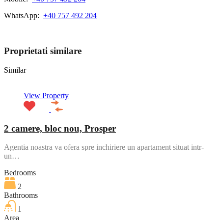
WhatsApp:
+40 757 492 204
View My Listings
Proprietati similare
Similar
View Property
2 camere, bloc nou, Prosper
Agentia noastra va ofera spre inchiriere un apartament situat intr-
un…
Bedrooms
2
Bathrooms
1
Area