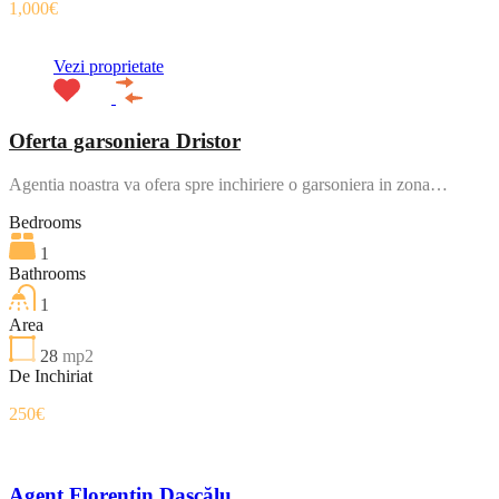
1,000€
Vezi proprietate
Oferta garsoniera Dristor
Agentia noastra va ofera spre inchiriere o garsoniera in zona…
Bedrooms
1
Bathrooms
1
Area
28
mp2
De Inchiriat
250€
Agent Florentin Dascălu