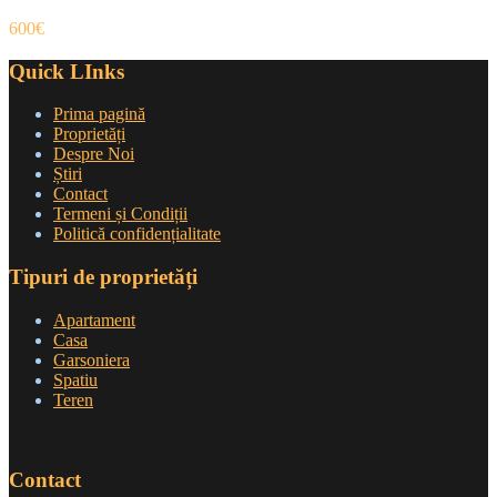
600€
Quick LInks
Prima pagină
Proprietăți
Despre Noi
Știri
Contact
Termeni și Condiții
Politică confidențialitate
Tipuri de proprietăți
Apartament
Casa
Garsoniera
Spatiu
Teren
Contact