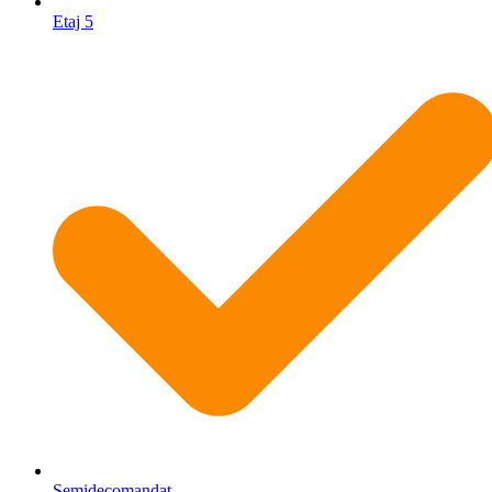
Etaj 5
Semidecomandat