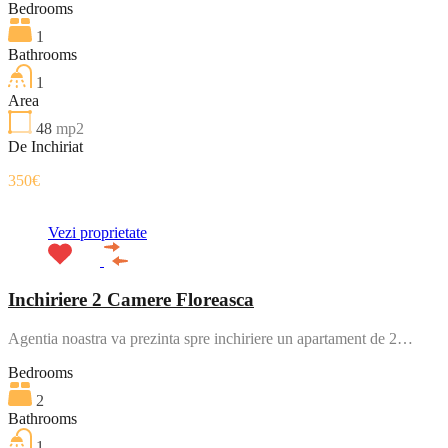
Bedrooms
1
Bathrooms
1
Area
48
mp2
De Inchiriat
350€
Vezi proprietate
Inchiriere 2 Camere Floreasca
Agentia noastra va prezinta spre inchiriere un apartament de 2…
Bedrooms
2
Bathrooms
1