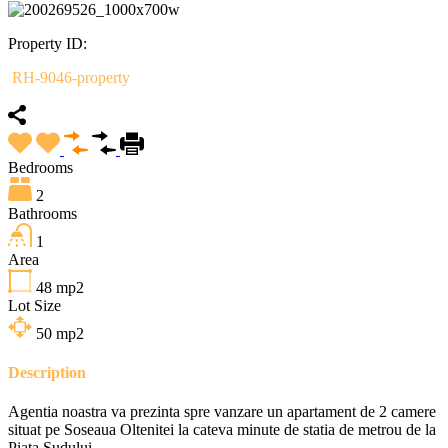
Property ID:
RH-9046-property
Bedrooms
2
Bathrooms
1
Area
48
mp2
Lot Size
50
mp2
Description
Agentia noastra va prezinta spre vanzare un apartament de 2 camere
situat pe Soseaua Oltenitei la cateva minute de statia de metrou de la
Piata Sudului.