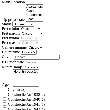
Main Location
Tip proprietate
Status
Pret minim
Pret maxim
Pret minim
Pret maxim
Camere minime
Bai minime
Cuvant
ID Proprietate
Minim garaje
Agent
Circular
(3)
Constructie An 1938
(2)
Constructie An 1940
(2)
Constructie An 1941
(1)
Constructie An 1942
(2)