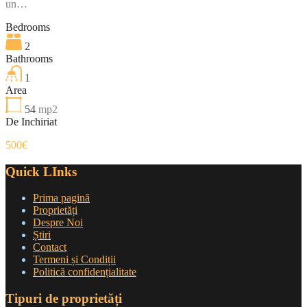
un…
Bedrooms
2
Bathrooms
1
Area
54
mp2
De Inchiriat
500€
Quick LInks
Prima pagină
Proprietăți
Despre Noi
Știri
Contact
Termeni și Condiții
Politică confidențialitate
Tipuri de proprietăți