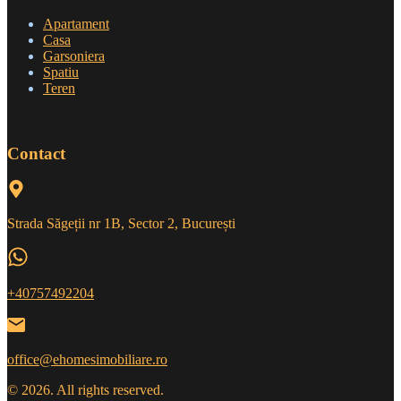
Apartament
Casa
Garsoniera
Spatiu
Teren
Contact
Strada Săgeții nr 1B, Sector 2, București
+40757492204
office@ehomesimobiliare.ro
© 2026. All rights reserved.