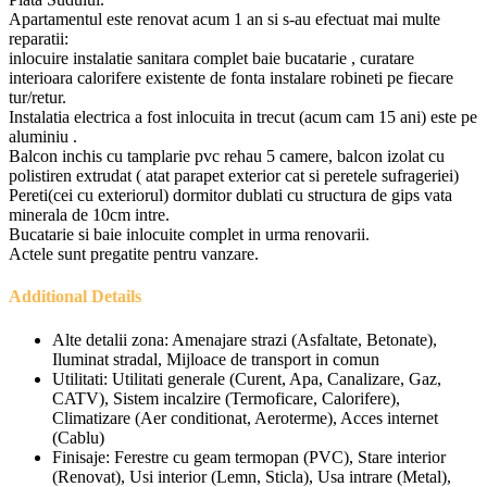
Apartamentul este renovat acum 1 an si s-au efectuat mai multe
reparatii:
inlocuire instalatie sanitara complet baie bucatarie , curatare
interioara calorifere existente de fonta instalare robineti pe fiecare
tur/retur.
Instalatia electrica a fost inlocuita in trecut (acum cam 15 ani) este pe
aluminiu .
Balcon inchis cu tamplarie pvc rehau 5 camere, balcon izolat cu
polistiren extrudat ( atat parapet exterior cat si peretele sufrageriei)
Pereti(cei cu exteriorul) dormitor dublati cu structura de gips vata
minerala de 10cm intre.
Bucatarie si baie inlocuite complet in urma renovarii.
Actele sunt pregatite pentru vanzare.
Additional Details
Alte detalii zona:
Amenajare strazi (Asfaltate, Betonate),
Iluminat stradal, Mijloace de transport in comun
Utilitati:
Utilitati generale (Curent, Apa, Canalizare, Gaz,
CATV), Sistem incalzire (Termoficare, Calorifere),
Climatizare (Aer conditionat, Aeroterme), Acces internet
(Cablu)
Finisaje:
Ferestre cu geam termopan (PVC), Stare interior
(Renovat), Usi interior (Lemn, Sticla), Usa intrare (Metal),