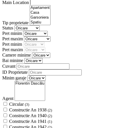
Main Location
Tip proprietate
Status
Pret minim
Pret maxim
Pret minim
Pret maxim
Camere minime
Bai minime
Cuvant
ID Proprietate
Minim garaje
Agent
Circular
(3)
Constructie An 1938
(2)
Constructie An 1940
(2)
Constructie An 1941
(1)
Constructie An 1942
(2)