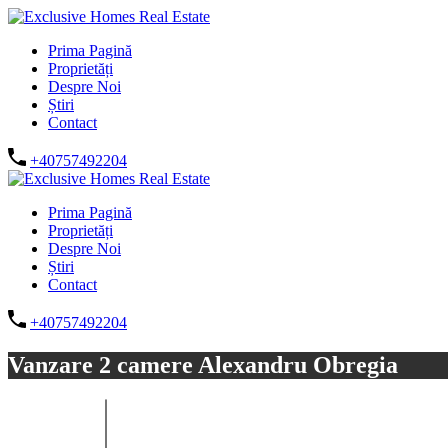
Prima Pagină
Proprietăți
Despre Noi
Știri
Contact
+40757492204
Prima Pagină
Proprietăți
Despre Noi
Știri
Contact
+40757492204
Vanzare 2 camere Alexandru Obregia