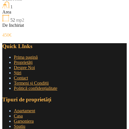
1
Area
52
mp2
De Inchiriat
450€
Quick LInks
Prima pagină
Proprietăți
Despre Noi
Știri
Contact
Termeni și Condiții
Politică confidențialitate
Tipuri de proprietăți
Apartament
Casa
Garsoniera
Spatiu