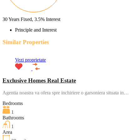
30
Years Fixed,
3.5
%
Interest
Principle and Interest
Similar Properties
Vezi proprietate
Exclusive Homes Real Estate
Agentia noastra va ofera spre inchiriere o garsoniera situata in…
Bedrooms
1
Bathrooms
1
Area