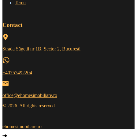
Teren
Contact
Strada Săgeții nr 1B, Sector 2, București
+40757492204
office@ehomesimobiliare.ro
© 2026. All rights reserved.
|
ehomesimobiliare.ro