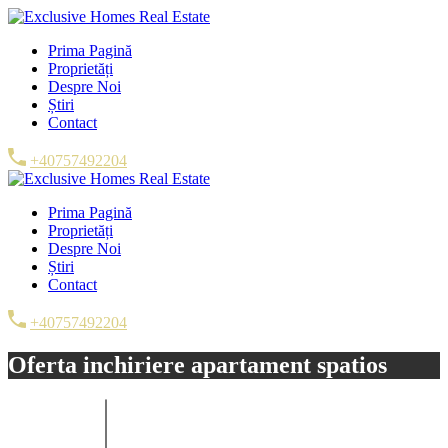
Prima Pagină
Proprietăți
Despre Noi
Știri
Contact
+40757492204
Prima Pagină
Proprietăți
Despre Noi
Știri
Contact
+40757492204
Oferta inchiriere apartament spatios