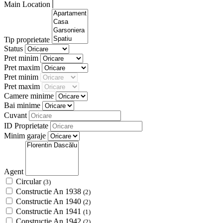
Main Location
Tip proprietate
Status
Pret minim
Pret maxim
Pret minim
Pret maxim
Camere minime
Bai minime
Cuvant
ID Proprietate
Minim garaje
Agent
Circular
(3)
Constructie An 1938
(2)
Constructie An 1940
(2)
Constructie An 1941
(1)
Constructie An 1942
(2)