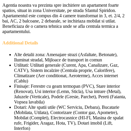
Agentia noastra va prezinta spre inchiriere un apartament foarte
spatios, situat in zona Universitate, pe strada Sfantul Spiridon.
Apartamentul este compus din 4 camere transformat in 3, et. 2/4, 2
bai, AC, 2 balcoane, 2 debarale, se inchiriaza mobilat si utilat.
Beneficiaza de o camera tehnica unde se afla centrala termica a
apartamentului.
Additional Details
Alte detalii zona:
Amenajare strazi (Asfaltate, Betonate),
Iluminat stradal, Mijloace de transport in comun
Utilitati:
Utilitati generale (Curent, Apa, Canalizare, Gaz,
CATV), Sistem incalzire (Centrala proprie, Calorifere),
Climatizare (Aer conditionat, Aeroterme), Acces internet
(Cablu)
Finisaje:
Ferestre cu geam termopan (PVC), Stare interior
(Renovat), Usi interior (Lemn, Sticla), Usa intrare (Metal),
Jaluzele (Verticale), Podele (Gresie, Parchet), Pereti (Faianta,
Vopsea lavabila)
Dotari:
Alte spatii utile (WC Serviciu, Debara), Bucatarie
(Mobilata, Utilata), Contorizare (Contor gaz, Apometre),
Mobilat (Complet), Electrocasnice (HI-FI, Masina de spalat
rufe, Frigider, Aragaz, Hota, TV), Dotari imobil (Lift,
Interfon)