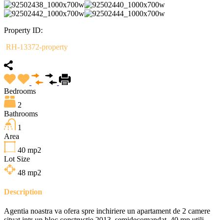
Property ID:
RH-13372-property
Bedrooms
2
Bathrooms
1
Area
40
mp2
Lot Size
48
mp2
Description
Agentia noastra va ofera spre inchiriere un apartament de 2 camere
situat intr-un bloc constructie 2013, semidecomandat, 40 mp utili,