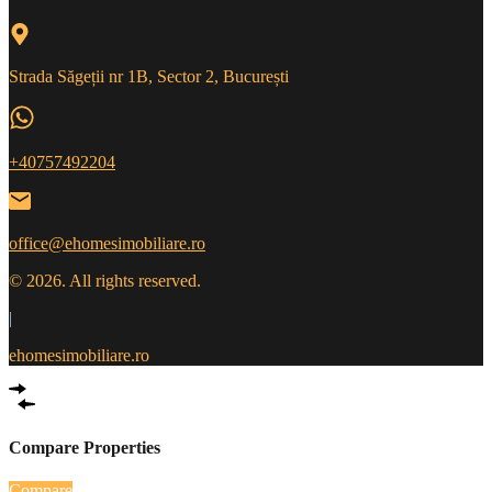
Strada Săgeții nr 1B, Sector 2, București
+40757492204
office@ehomesimobiliare.ro
© 2026. All rights reserved.
|
ehomesimobiliare.ro
Compare Properties
Compare