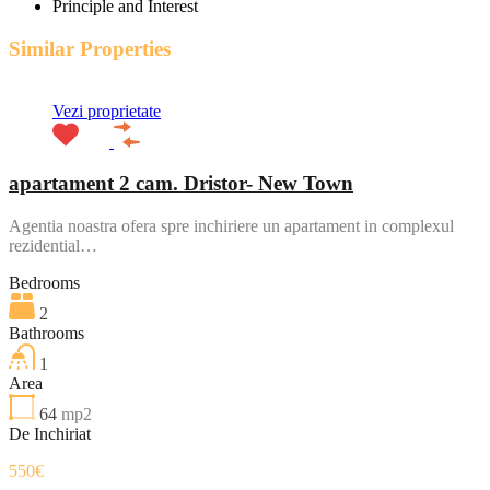
Principle and Interest
Similar Properties
Vezi proprietate
apartament 2 cam. Dristor- New Town
Agentia noastra ofera spre inchiriere un apartament in complexul
rezidential…
Bedrooms
2
Bathrooms
1
Area
64
mp2
De Inchiriat
550€