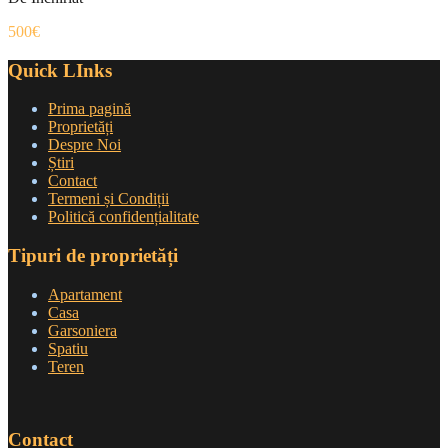
500€
Quick LInks
Prima pagină
Proprietăți
Despre Noi
Știri
Contact
Termeni și Condiții
Politică confidențialitate
Tipuri de proprietăți
Apartament
Casa
Garsoniera
Spatiu
Teren
Contact