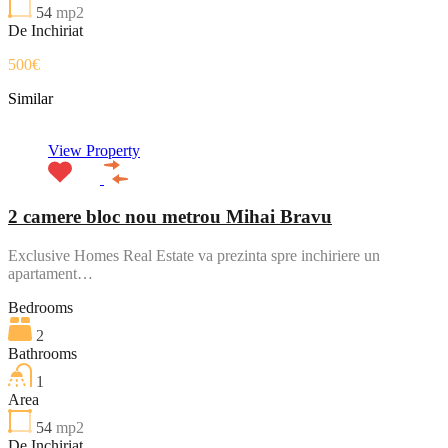
54
mp2
De Inchiriat
500€
Similar
View Property
2 camere bloc nou metrou Mihai Bravu
Exclusive Homes Real Estate va prezinta spre inchiriere un
apartament…
Bedrooms
2
Bathrooms
1
Area
54
mp2
De Inchiriat