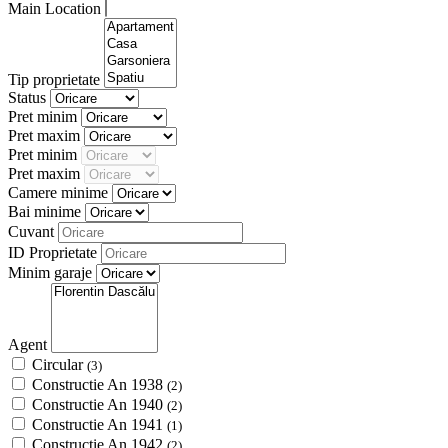
Main Location
Tip proprietate
Status
Pret minim
Pret maxim
Pret minim
Pret maxim
Camere minime
Bai minime
Cuvant
ID Proprietate
Minim garaje
Agent
Circular
(3)
Constructie An 1938
(2)
Constructie An 1940
(2)
Constructie An 1941
(1)
Constructie An 1942
(2)