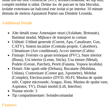
complet mobilat si utilat. Detine loc de parcare in fata blocului,
izolatie exterioara iar balconul este izolat si pe interior. 10 minute
distsnta de metrou Aparatorii Patriei sau Dimitrie Leonida.
Additional Details
Alte detalii zona:
Amenajare strazi (Asfaltate, Betonate),
Iluminat stradal, Mijloace de transport in comun
Utilitati:
Utilitati generale (Curent, Apa, Canalizare, Gaz,
CATV), Sistem incalzire (Centrala proprie, Calorifere),
Climatizare (Aer conditionat), Acces internet (Cablu)
Finisaje:
Ferestre cu geam termopan (PVC), Stare interior
(Buna), Usi interior (Lemn, Sticla), Usa intrare (Metal),
Podele (Gresie, Parchet), Pereti (Faianta, Vopsea lavabila)
Dotari:
Alte spatii utile (Debara), Bucatarie (Mobilata,
Utilata), Contorizare (Contor gaz, Apometre), Mobilat
(Complet), Electrocasnice (DVD, HI-FI, Masina de spalat
rufe, Cuptor microunde, Aragaz, Hota, Masina de spalat vase,
Aspirator, TV), Dotari imobil (Lift, Interfon)
Numar nivele:
3
Tip compartimentare:
Semidecomandat
Features