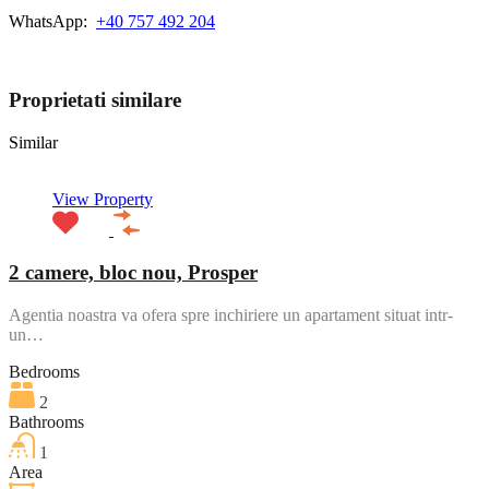
WhatsApp:
+40 757 492 204
View My Listings
Proprietati similare
Similar
View Property
2 camere, bloc nou, Prosper
Agentia noastra va ofera spre inchiriere un apartament situat intr-
un…
Bedrooms
2
Bathrooms
1
Area