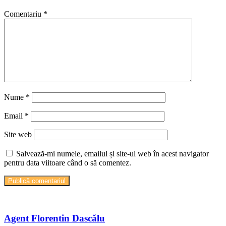
Comentariu
*
Nume
*
Email
*
Site web
Salvează-mi numele, emailul și site-ul web în acest navigator
pentru data viitoare când o să comentez.
Agent Florentin Dascălu