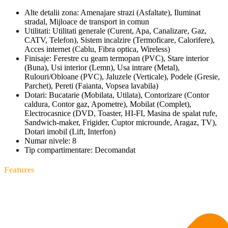
Alte detalii zona:
Amenajare strazi (Asfaltate), Iluminat
stradal, Mijloace de transport in comun
Utilitati:
Utilitati generale (Curent, Apa, Canalizare, Gaz,
CATV, Telefon), Sistem incalzire (Termoficare, Calorifere),
Acces internet (Cablu, Fibra optica, Wireless)
Finisaje:
Ferestre cu geam termopan (PVC), Stare interior
(Buna), Usi interior (Lemn), Usa intrare (Metal),
Rulouri/Obloane (PVC), Jaluzele (Verticale), Podele (Gresie,
Parchet), Pereti (Faianta, Vopsea lavabila)
Dotari:
Bucatarie (Mobilata, Utilata), Contorizare (Contor
caldura, Contor gaz, Apometre), Mobilat (Complet),
Electrocasnice (DVD, Toaster, HI-FI, Masina de spalat rufe,
Sandwich-maker, Frigider, Cuptor microunde, Aragaz, TV),
Dotari imobil (Lift, Interfon)
Numar nivele:
8
Tip compartimentare:
Decomandat
Features