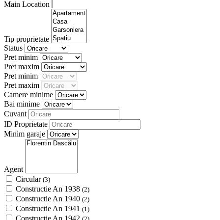
Main Location
Tip proprietate
Status
Pret minim
Pret maxim
Pret minim
Pret maxim
Camere minime
Bai minime
Cuvant
ID Proprietate
Minim garaje
Agent
Circular
(3)
Constructie An 1938
(2)
Constructie An 1940
(2)
Constructie An 1941
(1)
Constructie An 1942
(2)