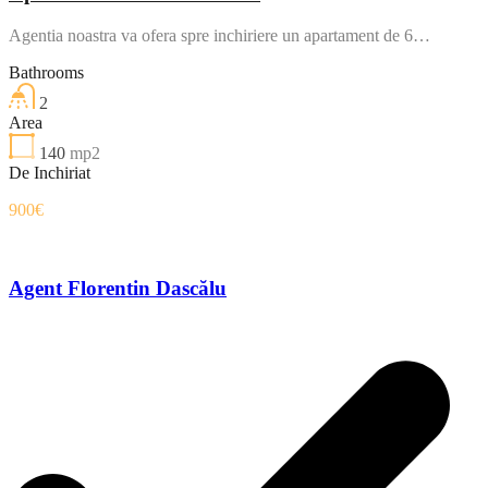
Agentia noastra va ofera spre inchiriere un apartament de 6…
Bathrooms
2
Area
140
mp2
De Inchiriat
900€
Agent Florentin Dascălu