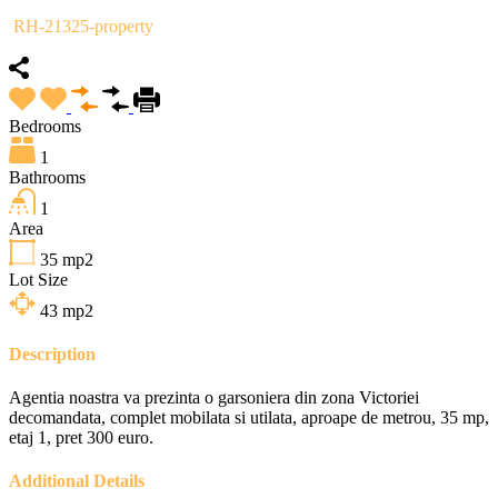
RH-21325-property
Bedrooms
1
Bathrooms
1
Area
35
mp2
Lot Size
43
mp2
Description
Agentia noastra va prezinta o garsoniera din zona Victoriei
decomandata, complet mobilata si utilata, aproape de metrou, 35 mp,
etaj 1, pret 300 euro.
Additional Details