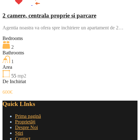
2 camere, centrala proprie si parcare
Agentia noastra va ofera spre inchiriere un apartament de 2…
Bedrooms
2
Bathrooms
1
Area
55
mp2
De Inchiriat
600€
Quick LInks
Prima pagină
Proprietăți
Despre Noi
Știri
Contact