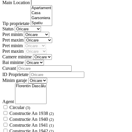
Main Location
Tip proprietate
Status
Pret minim
Pret maxim
Pret minim
Pret maxim
Camere minime
Bai minime
Cuvant
ID Proprietate
Minim garaje
Agent
Circular
(3)
Constructie An 1938
(2)
Constructie An 1940
(2)
Constructie An 1941
(1)
Constructie An 1942
(2)