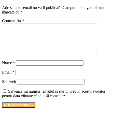
Adresa ta de email nu va fi publicată.
Câmpurile obligatorii sunt
marcate cu
*
Comentariu
*
Nume
*
Email
*
Site web
Salvează-mi numele, emailul și site-ul web în acest navigator
pentru data viitoare când o să comentez.