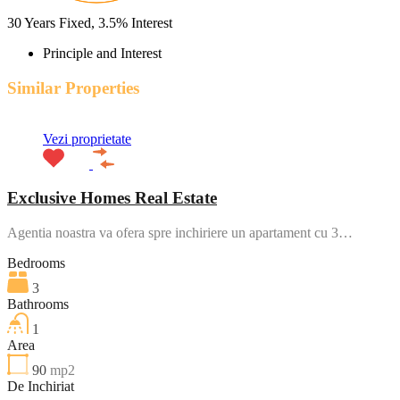
30
Years Fixed,
3.5
%
Interest
Principle and Interest
Similar Properties
Vezi proprietate
Exclusive Homes Real Estate
Agentia noastra va ofera spre inchiriere un apartament cu 3…
Bedrooms
3
Bathrooms
1
Area
90
mp2
De Inchiriat