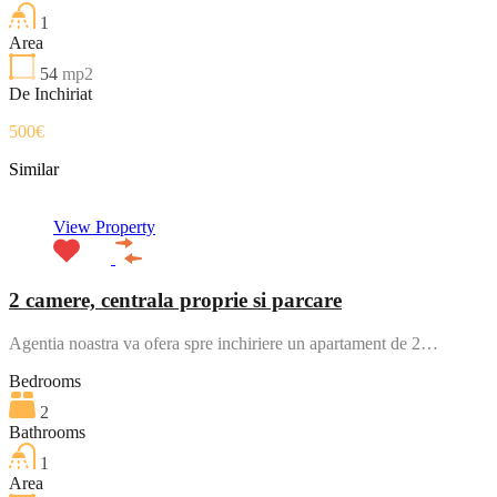
1
Area
54
mp2
De Inchiriat
500€
Similar
View Property
2 camere, centrala proprie si parcare
Agentia noastra va ofera spre inchiriere un apartament de 2…
Bedrooms
2
Bathrooms
1
Area