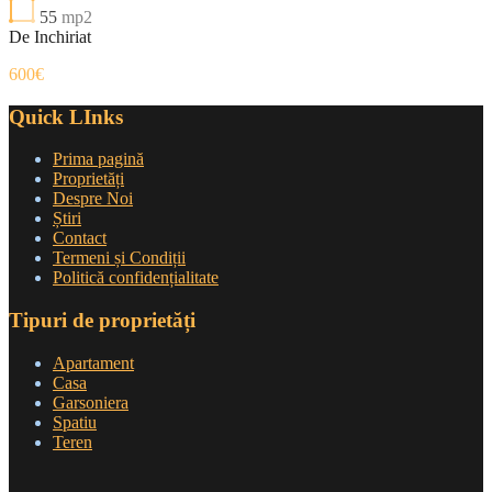
55
mp2
De Inchiriat
600€
Quick LInks
Prima pagină
Proprietăți
Despre Noi
Știri
Contact
Termeni și Condiții
Politică confidențialitate
Tipuri de proprietăți
Apartament
Casa
Garsoniera
Spatiu
Teren