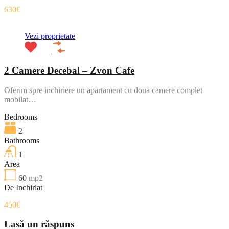
630€
Vezi proprietate
2 Camere Decebal – Zvon Cafe
Oferim spre inchiriere un apartament cu doua camere complet
mobilat…
Bedrooms
2
Bathrooms
1
Area
60
mp2
De Inchiriat
450€
Lasă un răspuns