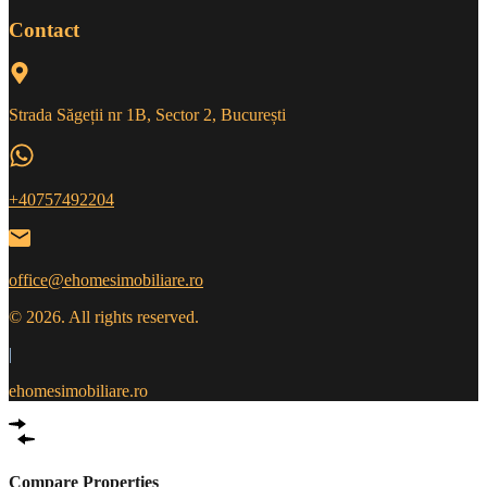
Contact
Strada Săgeții nr 1B, Sector 2, București
+40757492204
office@ehomesimobiliare.ro
© 2026. All rights reserved.
|
ehomesimobiliare.ro
Compare Properties