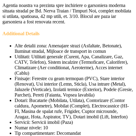
Agentia noastra va prezinta spre inchiriere o garsoniera moderna
situata stradal pe Bd. Nerva Traian / Timpuri Noi, complet mobilata
si utilata, spatioasa, 42 mp utili, et. 3/10. Blocul are paza iar
garsoniera a fost renovata recent.
Additional Details
Alte detalii zona:
Amenajare strazi (Asfaltate, Betonate),
Iluminat stradal, Mijloace de transport in comun
Utilitati:
Utilitati generale (Curent, Apa, Canalizare, Gaz,
CATV, Telefon), Sistem incalzire (Termoficare, Calorifere),
Climatizare (Aer conditionat, Aeroterme), Acces internet
(Cablu)
Finisaje:
Ferestre cu geam termopan (PVC), Stare interior
(Renovat), Usi interior (Lemn, Sticla), Usa intrare (Metal),
Jaluzele (Verticale), Izolatii termice (Exterior), Podele (Gresie,
Parchet), Pereti (Faianta, Vopsea lavabila)
Dotari:
Bucatarie (Mobilata, Utilata), Contorizare (Contor
caldura, Apometre), Mobilat (Complet), Electrocasnice (HI-
FI, Masina de spalat rufe, Frigider, Cuptor microunde,
Aragaz, Hota, Aspirator, TV), Dotari imobil (Lift, Interfon)
Servicii:
Servicii imobil (Paza)
Numar nivele:
10
Tip compartimentare:
Decomandat