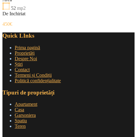
52
mp2
De Inchiriat
450€
Quick LInks
Prima pagină
Proprietăți
Despre Noi
Știri
Contact
Termeni și Condiții
Politică confidențialitate
Tipuri de proprietăți
Apartament
Casa
Garsoniera
Spatiu
Teren