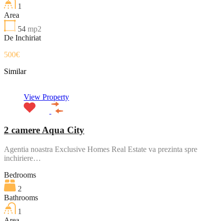
1
Area
54
mp2
De Inchiriat
500€
Similar
View Property
2 camere Aqua City
Agentia noastra Exclusive Homes Real Estate va prezinta spre
inchiriere…
Bedrooms
2
Bathrooms
1
Area