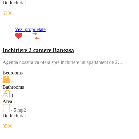
De Inchiriat
630€
Vezi proprietate
Inchiriere 2 camere Baneasa
Agentia noastra va ofera spre inchiriere un apartament de 2…
Bedrooms
2
Bathrooms
1
Area
45
mp2
De Inchiriat
350€