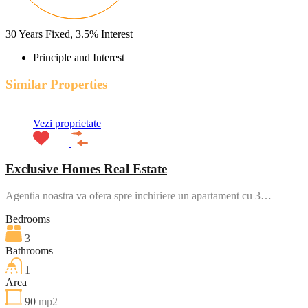
30
Years Fixed,
3.5
%
Interest
Principle and Interest
Similar Properties
Vezi proprietate
Exclusive Homes Real Estate
Agentia noastra va ofera spre inchiriere un apartament cu 3…
Bedrooms
3
Bathrooms
1
Area
90
mp2