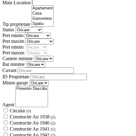
Main Location
Tip proprietate
Status
Pret minim
Pret maxim
Pret minim
Pret maxim
Camere minime
Bai minime
Cuvant
ID Proprietate
Minim garaje
Agent
Circular
(3)
Constructie An 1938
(2)
Constructie An 1940
(2)
Constructie An 1941
(1)
Constructie An 1942
(2)