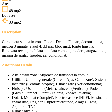
Area
48
mp2
Lot Size
33
mp2
Description
Garsoniera situata in zona Obor – Deda – Fainari, decomandata,
metrou 3 minute, etajul 4, 33 mp, bloc mixt, foarte linistita.
Renovata recent, mobilata si utilata complet, modern, aragaz, hota,
masina de spalat, frigider, aer conditionat.
Additional Details
Alte detalii zona:
Mijloace de transport in comun
Utilitati:
Utilitati generale (Curent, Apa, Canalizare), Sistem
incalzire (Centrala proprie), Climatizare (Aer conditionat)
Finisaje:
Usa intrare (Metal), Jaluzele (Verticale), Podele
(Gresie, Parchet), Pereti (Faianta, Vopsea lavabila)
Dotari:
Mobilat (Complet), Electrocasnice (HI-FI, Masina de
spalat rufe, Frigider, Cuptor microunde, Aragaz, Hota,
Aspirator, TV)
Numar nivele:
7