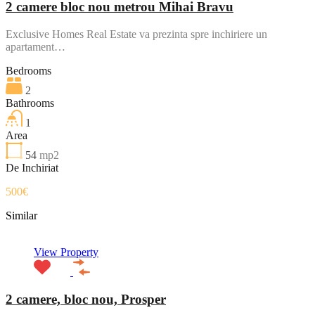
2 camere bloc nou metrou Mihai Bravu
Exclusive Homes Real Estate va prezinta spre inchiriere un
apartament…
Bedrooms
2
Bathrooms
1
Area
54
mp2
De Inchiriat
500€
Similar
View Property
2 camere, bloc nou, Prosper