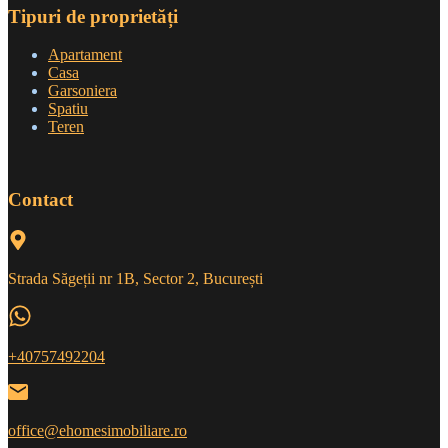
Tipuri de proprietăți
Apartament
Casa
Garsoniera
Spatiu
Teren
Contact
Strada Săgeții nr 1B, Sector 2, București
+40757492204
office@ehomesimobiliare.ro