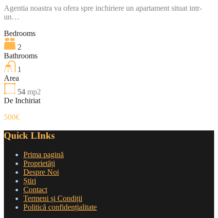
Agentia noastra va ofera spre inchiriere un apartament situat intr-
un…
Bedrooms
2
Bathrooms
1
Area
54
mp2
De Inchiriat
500€
Quick LInks
Prima pagină
Proprietăți
Despre Noi
Știri
Contact
Termeni și Condiții
Politică confidențialitate