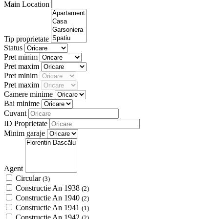
Main Location
Tip proprietate
Status
Pret minim
Pret maxim
Pret minim
Pret maxim
Camere minime
Bai minime
Cuvant
ID Proprietate
Minim garaje
Agent
Circular
(3)
Constructie An 1938
(2)
Constructie An 1940
(2)
Constructie An 1941
(1)
Constructie An 1942
(2)