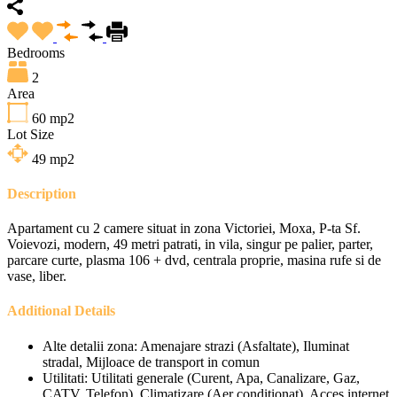
Bedrooms
2
Area
60
mp2
Lot Size
49
mp2
Description
Apartament cu 2 camere situat in zona Victoriei, Moxa, P-ta Sf.
Voievozi, modern, 49 metri patrati, in vila, singur pe palier, parter,
parcare curte, plasma 106 + dvd, centrala proprie, masina rufe si de
vase, liber.
Additional Details
Alte detalii zona:
Amenajare strazi (Asfaltate), Iluminat
stradal, Mijloace de transport in comun
Utilitati:
Utilitati generale (Curent, Apa, Canalizare, Gaz,
CATV, Telefon), Climatizare (Aer conditionat), Acces internet