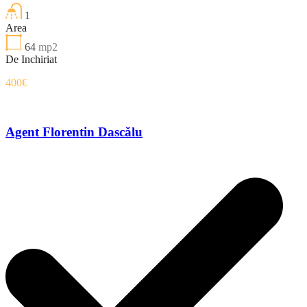
1
Area
64
mp2
De Inchiriat
400€
Agent Florentin Dascălu