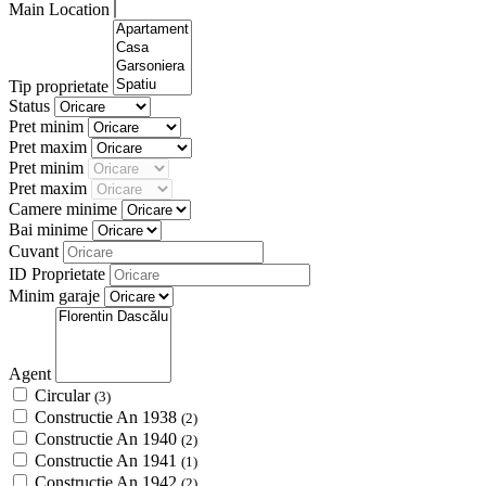
Main Location
Tip proprietate
Status
Pret minim
Pret maxim
Pret minim
Pret maxim
Camere minime
Bai minime
Cuvant
ID Proprietate
Minim garaje
Agent
Circular
(3)
Constructie An 1938
(2)
Constructie An 1940
(2)
Constructie An 1941
(1)
Constructie An 1942
(2)