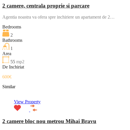
2 camere, centrala proprie si parcare
Agentia noastra va ofera spre inchiriere un apartament de 2…
Bedrooms
2
Bathrooms
1
Area
55
mp2
De Inchiriat
600€
Similar
View Property
2 camere bloc nou metrou Mihai Bravu