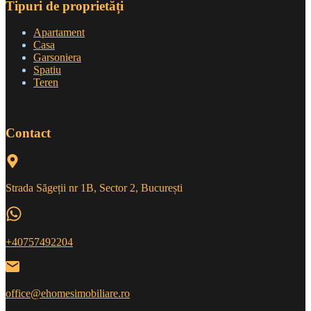
Tipuri de proprietăți
Apartament
Casa
Garsoniera
Spatiu
Teren
Contact
Strada Săgeții nr 1B, Sector 2, București
+40757492204
office@ehomesimobiliare.ro