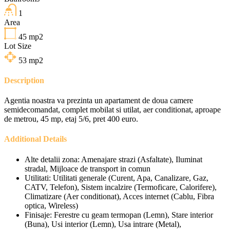
1
Area
45
mp2
Lot Size
53
mp2
Description
Agentia noastra va prezinta un apartament de doua camere
semidecomandat, complet mobilat si utilat, aer conditionat, aproape
de metrou, 45 mp, etaj 5/6, pret 400 euro.
Additional Details
Alte detalii zona:
Amenajare strazi (Asfaltate), Iluminat
stradal, Mijloace de transport in comun
Utilitati:
Utilitati generale (Curent, Apa, Canalizare, Gaz,
CATV, Telefon), Sistem incalzire (Termoficare, Calorifere),
Climatizare (Aer conditionat), Acces internet (Cablu, Fibra
optica, Wireless)
Finisaje:
Ferestre cu geam termopan (Lemn), Stare interior
(Buna), Usi interior (Lemn), Usa intrare (Metal),