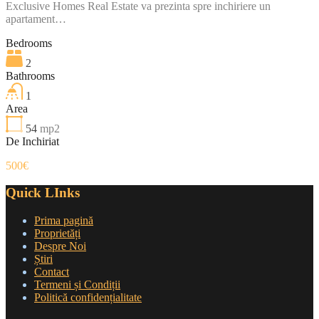
Exclusive Homes Real Estate va prezinta spre inchiriere un
apartament…
Bedrooms
2
Bathrooms
1
Area
54
mp2
De Inchiriat
500€
Quick LInks
Prima pagină
Proprietăți
Despre Noi
Știri
Contact
Termeni și Condiții
Politică confidențialitate