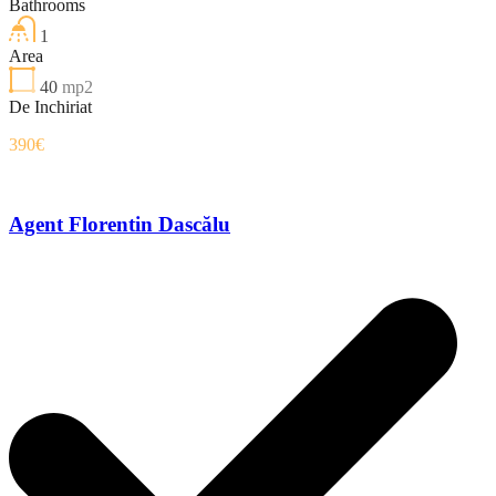
Bathrooms
1
Area
40
mp2
De Inchiriat
390€
Agent Florentin Dascălu