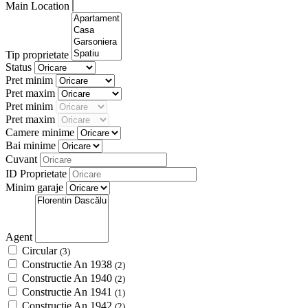
Main Location
Tip proprietate
Status
Pret minim
Pret maxim
Pret minim
Pret maxim
Camere minime
Bai minime
Cuvant
ID Proprietate
Minim garaje
Agent
Circular
(3)
Constructie An 1938
(2)
Constructie An 1940
(2)
Constructie An 1941
(1)
Constructie An 1942
(2)