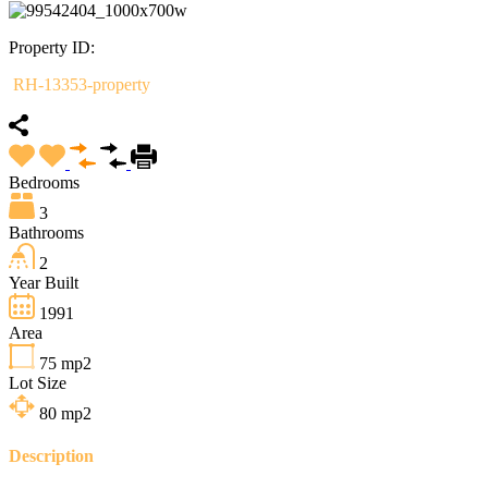
Property ID:
RH-13353-property
Bedrooms
3
Bathrooms
2
Year Built
1991
Area
75
mp2
Lot Size
80
mp2
Description