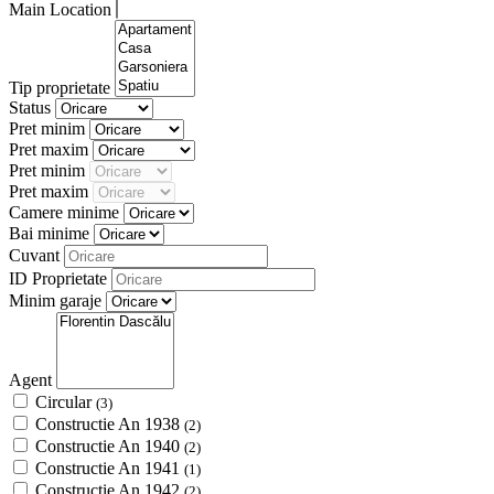
Main Location
Tip proprietate
Status
Pret minim
Pret maxim
Pret minim
Pret maxim
Camere minime
Bai minime
Cuvant
ID Proprietate
Minim garaje
Agent
Circular
(3)
Constructie An 1938
(2)
Constructie An 1940
(2)
Constructie An 1941
(1)
Constructie An 1942
(2)