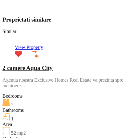
View My Listings
Proprietati similare
Similar
View Property
2 camere Aqua City
Agentia noastra Exclusive Homes Real Estate va prezinta spre
inchiriere…
Bedrooms
2
Bathrooms
1
Area
52
mp2