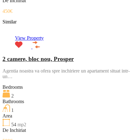
De Inchiriat
450€
Similar
View Property
2 camere, bloc nou, Prosper
Agentia noastra va ofera spre inchiriere un apartament situat intr-
un…
Bedrooms
2
Bathrooms
1
Area
54
mp2
De Inchiriat