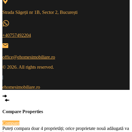
Strada Săgeții nr 1B, Sector 2, București
+40757492204
office@ehomesimobiliare.ro
© 2026. All rights reserved.
|
ehomesimobiliare.ro
Compare Properties
Compare
Puteți compara doar 4 proprietăți; orice proprietate nouă adăugată va