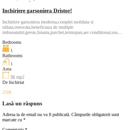
Inchiriere garsoniera Dristor!
Inchiriere garsoniera moderna,complet mobilata si
utilata,renovata,beneficiaza de multiple
imbunatatiri:gresie,faianta,parchet,termopan,aer conditionat,usa…
Bedrooms
1
Bathrooms
1
Area
31
mp2
De Inchiriat
250€
Lasă un răspuns
Adresa ta de email nu va fi publicată.
Câmpurile obligatorii sunt
marcate cu
*
Comentariu
*