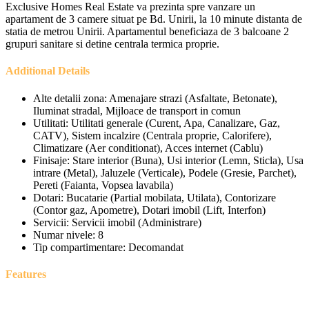
Exclusive Homes Real Estate va prezinta spre vanzare un
apartament de 3 camere situat pe Bd. Unirii, la 10 minute distanta de
statia de metrou Unirii. Apartamentul beneficiaza de 3 balcoane 2
grupuri sanitare si detine centrala termica proprie.
Additional Details
Alte detalii zona:
Amenajare strazi (Asfaltate, Betonate),
Iluminat stradal, Mijloace de transport in comun
Utilitati:
Utilitati generale (Curent, Apa, Canalizare, Gaz,
CATV), Sistem incalzire (Centrala proprie, Calorifere),
Climatizare (Aer conditionat), Acces internet (Cablu)
Finisaje:
Stare interior (Buna), Usi interior (Lemn, Sticla), Usa
intrare (Metal), Jaluzele (Verticale), Podele (Gresie, Parchet),
Pereti (Faianta, Vopsea lavabila)
Dotari:
Bucatarie (Partial mobilata, Utilata), Contorizare
(Contor gaz, Apometre), Dotari imobil (Lift, Interfon)
Servicii:
Servicii imobil (Administrare)
Numar nivele:
8
Tip compartimentare:
Decomandat
Features