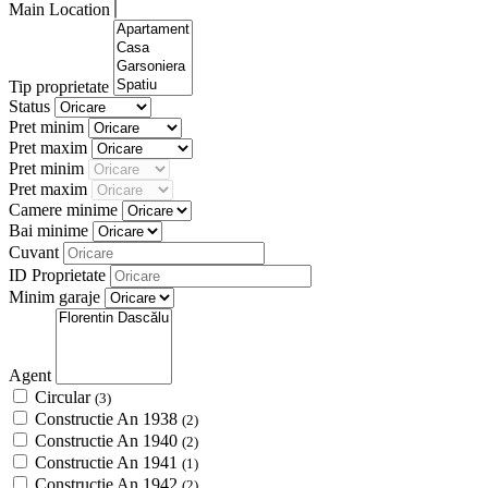
Main Location
Tip proprietate
Status
Pret minim
Pret maxim
Pret minim
Pret maxim
Camere minime
Bai minime
Cuvant
ID Proprietate
Minim garaje
Agent
Circular
(3)
Constructie An 1938
(2)
Constructie An 1940
(2)
Constructie An 1941
(1)
Constructie An 1942
(2)