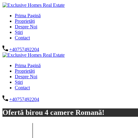
Prima Pagină
Proprietăți
Despre Noi
Știri
Contact
+40757492204
Prima Pagină
Proprietăți
Despre Noi
Știri
Contact
+40757492204
Ofertă birou 4 camere Romană!