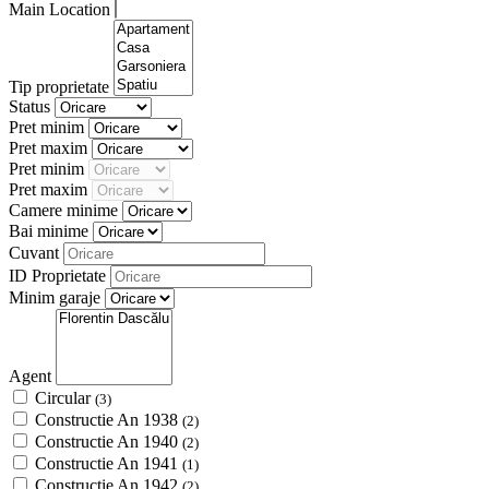
Main Location
Tip proprietate
Status
Pret minim
Pret maxim
Pret minim
Pret maxim
Camere minime
Bai minime
Cuvant
ID Proprietate
Minim garaje
Agent
Circular
(3)
Constructie An 1938
(2)
Constructie An 1940
(2)
Constructie An 1941
(1)
Constructie An 1942
(2)