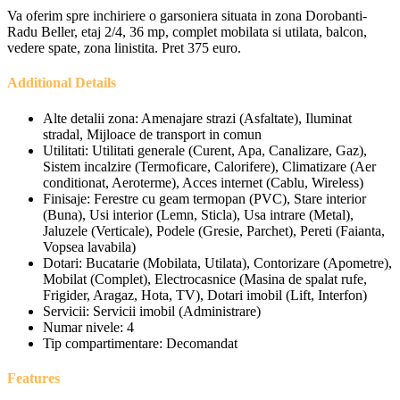
Va oferim spre inchiriere o garsoniera situata in zona Dorobanti-
Radu Beller, etaj 2/4, 36 mp, complet mobilata si utilata, balcon,
vedere spate, zona linistita. Pret 375 euro.
Additional Details
Alte detalii zona:
Amenajare strazi (Asfaltate), Iluminat
stradal, Mijloace de transport in comun
Utilitati:
Utilitati generale (Curent, Apa, Canalizare, Gaz),
Sistem incalzire (Termoficare, Calorifere), Climatizare (Aer
conditionat, Aeroterme), Acces internet (Cablu, Wireless)
Finisaje:
Ferestre cu geam termopan (PVC), Stare interior
(Buna), Usi interior (Lemn, Sticla), Usa intrare (Metal),
Jaluzele (Verticale), Podele (Gresie, Parchet), Pereti (Faianta,
Vopsea lavabila)
Dotari:
Bucatarie (Mobilata, Utilata), Contorizare (Apometre),
Mobilat (Complet), Electrocasnice (Masina de spalat rufe,
Frigider, Aragaz, Hota, TV), Dotari imobil (Lift, Interfon)
Servicii:
Servicii imobil (Administrare)
Numar nivele:
4
Tip compartimentare:
Decomandat
Features