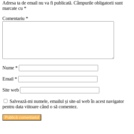
Adresa ta de email nu va fi publicată.
Câmpurile obligatorii sunt
marcate cu
*
Comentariu
*
Nume
*
Email
*
Site web
Salvează-mi numele, emailul și site-ul web în acest navigator
pentru data viitoare când o să comentez.