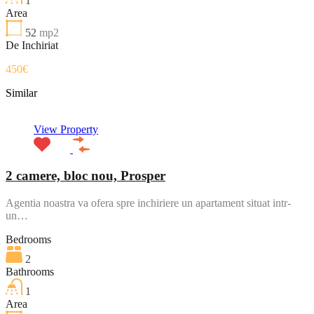
1
Area
52
mp2
De Inchiriat
450€
Similar
View Property
2 camere, bloc nou, Prosper
Agentia noastra va ofera spre inchiriere un apartament situat intr-
un…
Bedrooms
2
Bathrooms
1
Area