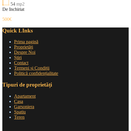
54
mp2
De Inchiriat
500€
Quick LInks
Prima pagină
Proprietăți
Despre Noi
Știri
Contact
Termeni și Condiții
Politică confidențialitate
Tipuri de proprietăți
Apartament
Casa
Garsoniera
Spatiu
Teren