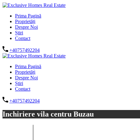
Prima Pagină
Proprietăți
Despre Noi
Știri
Contact
+40757492204
Prima Pagină
Proprietăți
Despre Noi
Știri
Contact
+40757492204
Inchiriere vila centru Buzau