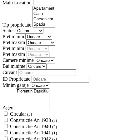
Main Location
Tip proprietate
Status
Pret minim
Pret maxim
Pret minim
Pret maxim
Camere minime
Bai minime
Cuvant
ID Proprietate
Minim garaje
Agent
Circular
(3)
Constructie An 1938
(2)
Constructie An 1940
(2)
Constructie An 1941
(1)
Constructie An 1942
(2)