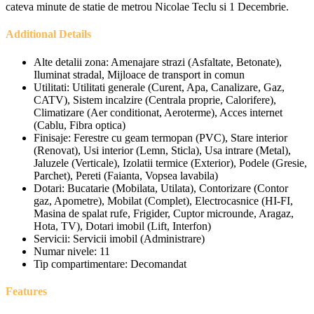
cateva minute de statie de metrou Nicolae Teclu si 1 Decembrie.
Additional Details
Alte detalii zona:
Amenajare strazi (Asfaltate, Betonate),
Iluminat stradal, Mijloace de transport in comun
Utilitati:
Utilitati generale (Curent, Apa, Canalizare, Gaz,
CATV), Sistem incalzire (Centrala proprie, Calorifere),
Climatizare (Aer conditionat, Aeroterme), Acces internet
(Cablu, Fibra optica)
Finisaje:
Ferestre cu geam termopan (PVC), Stare interior
(Renovat), Usi interior (Lemn, Sticla), Usa intrare (Metal),
Jaluzele (Verticale), Izolatii termice (Exterior), Podele (Gresie,
Parchet), Pereti (Faianta, Vopsea lavabila)
Dotari:
Bucatarie (Mobilata, Utilata), Contorizare (Contor
gaz, Apometre), Mobilat (Complet), Electrocasnice (HI-FI,
Masina de spalat rufe, Frigider, Cuptor microunde, Aragaz,
Hota, TV), Dotari imobil (Lift, Interfon)
Servicii:
Servicii imobil (Administrare)
Numar nivele:
11
Tip compartimentare:
Decomandat
Features