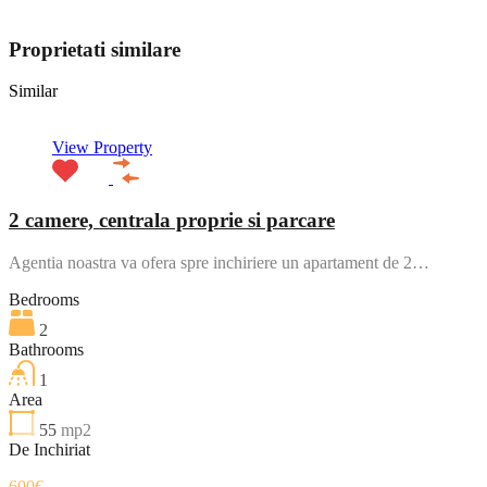
View My Listings
Proprietati similare
Similar
View Property
2 camere, centrala proprie si parcare
Agentia noastra va ofera spre inchiriere un apartament de 2…
Bedrooms
2
Bathrooms
1
Area
55
mp2
De Inchiriat
600€