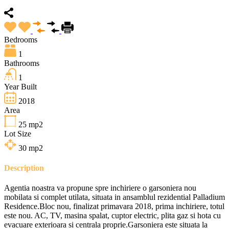
Bedrooms
1
Bathrooms
1
Year Built
2018
Area
25
mp2
Lot Size
30
mp2
Description
Agentia noastra va propune spre inchiriere o garsoniera nou
mobilata si complet utilata, situata in ansamblul rezidential Palladium
Residence.Bloc nou, finalizat primavara 2018, prima inchiriere, totul
este nou. AC, TV, masina spalat, cuptor electric, plita gaz si hota cu
evacuare exterioara si centrala proprie.Garsoniera este situata la