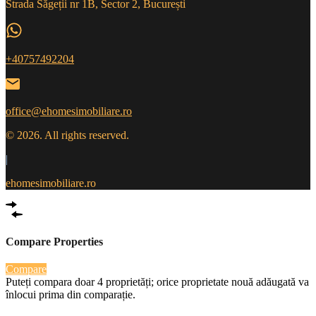
Strada Săgeții nr 1B, Sector 2, București
+40757492204
office@ehomesimobiliare.ro
© 2026. All rights reserved.
|
ehomesimobiliare.ro
Compare Properties
Compare
Puteți compara doar 4 proprietăți; orice proprietate nouă adăugată va
înlocui prima din comparație.