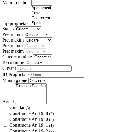
Main Location
Tip proprietate
Status
Pret minim
Pret maxim
Pret minim
Pret maxim
Camere minime
Bai minime
Cuvant
ID Proprietate
Minim garaje
Agent
Circular
(3)
Constructie An 1938
(2)
Constructie An 1940
(2)
Constructie An 1941
(1)
Constructie An 1942
(2)