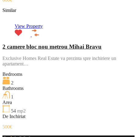
Similar
View Property
2 camere bloc nou metrou Mihai Bravu
Exclusive Homes Real Estate va prezinta spre inchiriere un
apartament…
Bedrooms
2
Bathrooms
1
Area
54
mp2
De Inchiriat
500€