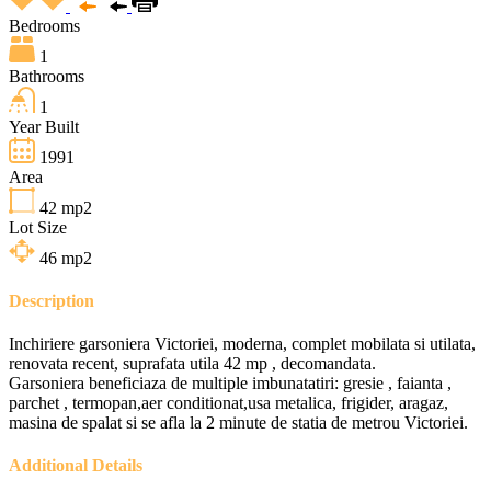
Bedrooms
1
Bathrooms
1
Year Built
1991
Area
42
mp2
Lot Size
46
mp2
Description
Inchiriere garsoniera Victoriei, moderna, complet mobilata si utilata,
renovata recent, suprafata utila 42 mp , decomandata.
Garsoniera beneficiaza de multiple imbunatatiri: gresie , faianta ,
parchet , termopan,aer conditionat,usa metalica, frigider, aragaz,
masina de spalat si se afla la 2 minute de statia de metrou Victoriei.
Additional Details