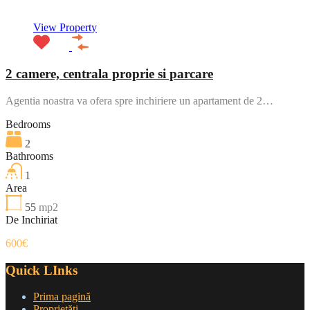
View Property
2 camere, centrala proprie si parcare
Agentia noastra va ofera spre inchiriere un apartament de 2…
Bedrooms
2
Bathrooms
1
Area
55
mp2
De Inchiriat
600€
Quick LInks
Prima pagină
Proprietăți