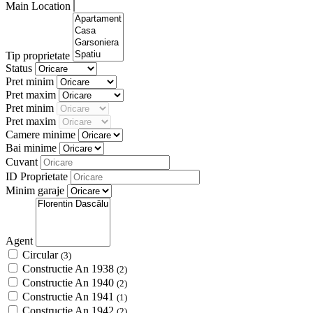
Main Location
Tip proprietate
Status
Pret minim
Pret maxim
Pret minim
Pret maxim
Camere minime
Bai minime
Cuvant
ID Proprietate
Minim garaje
Agent
Circular
(3)
Constructie An 1938
(2)
Constructie An 1940
(2)
Constructie An 1941
(1)
Constructie An 1942
(2)