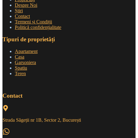
Despre Noi
Știri
Contact
Termeni și Condiții
Politică confidențialitate
Tipuri de proprietăți
Apartament
Casa
Garsoniera
Spatiu
Teren
Contact
Strada Săgeții nr 1B, Sector 2, București