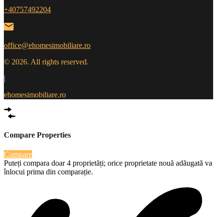
+40757492204
office@ehomesimobiliare.ro
© 2026. All rights reserved.
|
ehomesimobiliare.ro
Compare Properties
Compare
Puteți compara doar 4 proprietăți; orice proprietate nouă adăugată va
înlocui prima din comparație.