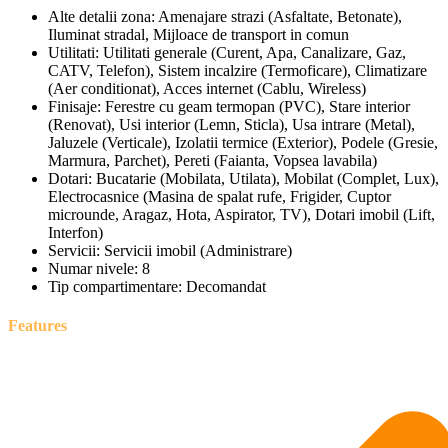
Alte detalii zona:
Amenajare strazi (Asfaltate, Betonate),
Iluminat stradal, Mijloace de transport in comun
Utilitati:
Utilitati generale (Curent, Apa, Canalizare, Gaz,
CATV, Telefon), Sistem incalzire (Termoficare), Climatizare
(Aer conditionat), Acces internet (Cablu, Wireless)
Finisaje:
Ferestre cu geam termopan (PVC), Stare interior
(Renovat), Usi interior (Lemn, Sticla), Usa intrare (Metal),
Jaluzele (Verticale), Izolatii termice (Exterior), Podele (Gresie,
Marmura, Parchet), Pereti (Faianta, Vopsea lavabila)
Dotari:
Bucatarie (Mobilata, Utilata), Mobilat (Complet, Lux),
Electrocasnice (Masina de spalat rufe, Frigider, Cuptor
microunde, Aragaz, Hota, Aspirator, TV), Dotari imobil (Lift,
Interfon)
Servicii:
Servicii imobil (Administrare)
Numar nivele:
8
Tip compartimentare:
Decomandat
Features