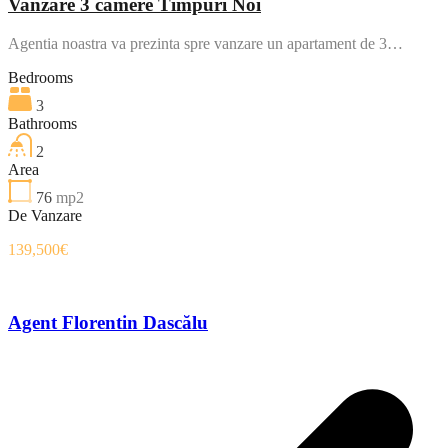
Vanzare 3 camere Timpuri Noi
Agentia noastra va prezinta spre vanzare un apartament de 3…
Bedrooms
3
Bathrooms
2
Area
76
mp2
De Vanzare
139,500€
Agent Florentin Dascălu