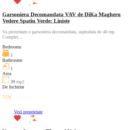
Garsoniera Decomandata VAV de DiKa Magheru
Vedere Spatiu Verde: Liniste
Va prezentam o garsoniera decomandata, suptrafata de 40 mp.
Complet…
Bedrooms
1
Bathrooms
1
Area
39
mp2
De Inchiriat
325€
Vezi proprietate