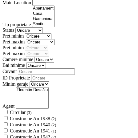
Main Location
Tip proprietate
Status
Pret minim
Pret maxim
Pret minim
Pret maxim
Camere minime
Bai minime
Cuvant
ID Proprietate
Minim garaje
Agent
Circular
(3)
Constructie An 1938
(2)
Constructie An 1940
(2)
Constructie An 1941
(1)
Constructie An 1942
(2)