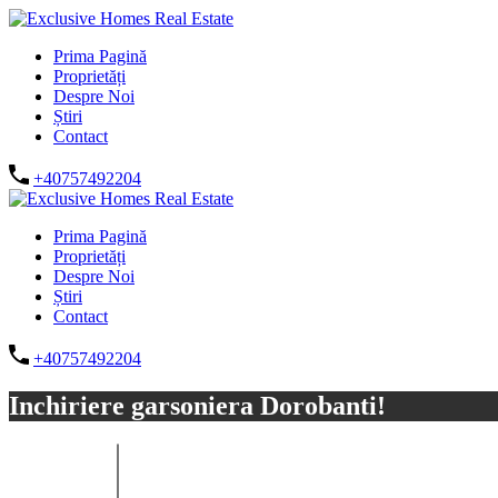
Prima Pagină
Proprietăți
Despre Noi
Știri
Contact
+40757492204
Prima Pagină
Proprietăți
Despre Noi
Știri
Contact
+40757492204
Inchiriere garsoniera Dorobanti!