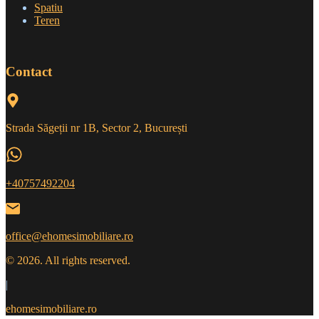
Spatiu
Teren
Contact
Strada Săgeții nr 1B, Sector 2, București
+40757492204
office@ehomesimobiliare.ro
© 2026. All rights reserved.
|
ehomesimobiliare.ro