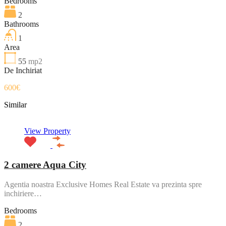
Bedrooms
2
Bathrooms
1
Area
55
mp2
De Inchiriat
600€
Similar
View Property
2 camere Aqua City
Agentia noastra Exclusive Homes Real Estate va prezinta spre
inchiriere…
Bedrooms
2