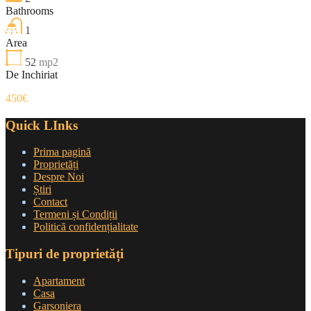
Bathrooms
1
Area
52
mp2
De Inchiriat
450€
Quick LInks
Prima pagină
Proprietăți
Despre Noi
Știri
Contact
Termeni și Condiții
Politică confidențialitate
Tipuri de proprietăți
Apartament
Casa
Garsoniera