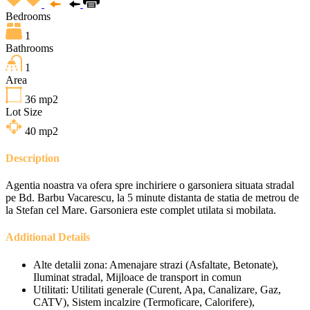
Bedrooms
1
Bathrooms
1
Area
36
mp2
Lot Size
40
mp2
Description
Agentia noastra va ofera spre inchiriere o garsoniera situata stradal
pe Bd. Barbu Vacarescu, la 5 minute distanta de statia de metrou de
la Stefan cel Mare. Garsoniera este complet utilata si mobilata.
Additional Details
Alte detalii zona:
Amenajare strazi (Asfaltate, Betonate),
Iluminat stradal, Mijloace de transport in comun
Utilitati:
Utilitati generale (Curent, Apa, Canalizare, Gaz,
CATV), Sistem incalzire (Termoficare, Calorifere),