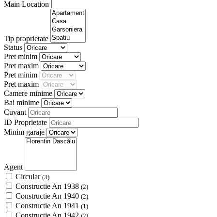
Main Location
Tip proprietate
Status
Pret minim
Pret maxim
Pret minim
Pret maxim
Camere minime
Bai minime
Cuvant
ID Proprietate
Minim garaje
Agent
Circular
(3)
Constructie An 1938
(2)
Constructie An 1940
(2)
Constructie An 1941
(1)
Constructie An 1942
(2)