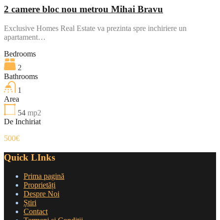
2 camere bloc nou metrou Mihai Bravu
Exclusive Homes Real Estate va prezinta spre inchiriere un
apartament…
Bedrooms
2
Bathrooms
1
Area
54
mp2
De Inchiriat
500€
Quick LInks
Prima pagină
Proprietăți
Despre Noi
Știri
Contact