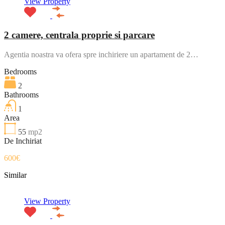
View Property
2 camere, centrala proprie si parcare
Agentia noastra va ofera spre inchiriere un apartament de 2…
Bedrooms
2
Bathrooms
1
Area
55
mp2
De Inchiriat
600€
Similar
View Property