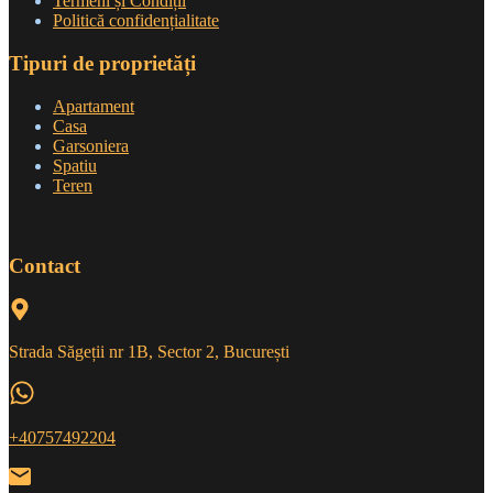
Termeni și Condiții
Politică confidențialitate
Tipuri de proprietăți
Apartament
Casa
Garsoniera
Spatiu
Teren
Contact
Strada Săgeții nr 1B, Sector 2, București
+40757492204