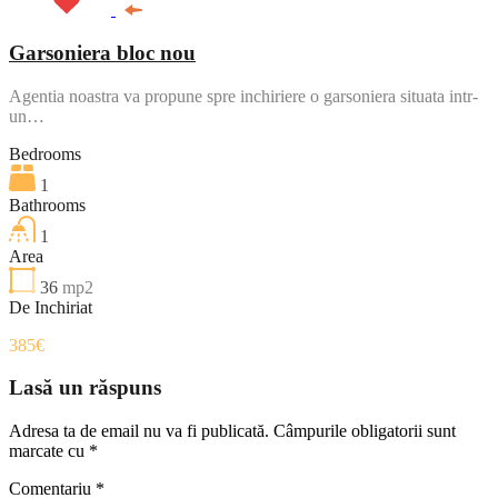
Garsoniera bloc nou
Agentia noastra va propune spre inchiriere o garsoniera situata intr-
un…
Bedrooms
1
Bathrooms
1
Area
36
mp2
De Inchiriat
385€
Lasă un răspuns
Adresa ta de email nu va fi publicată.
Câmpurile obligatorii sunt
marcate cu
*
Comentariu
*