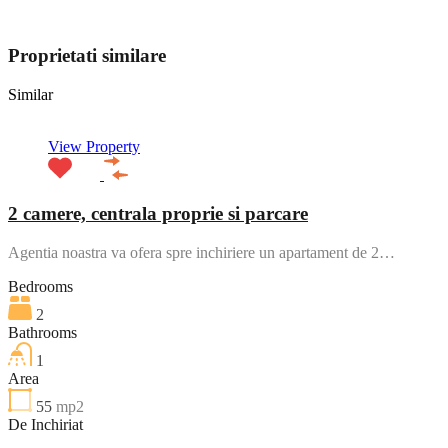
View My Listings
Proprietati similare
Similar
View Property
2 camere, centrala proprie si parcare
Agentia noastra va ofera spre inchiriere un apartament de 2…
Bedrooms
2
Bathrooms
1
Area
55
mp2
De Inchiriat