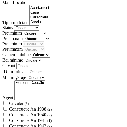
Main Location
Tip proprietate
Status
Pret minim
Pret maxim
Pret minim
Pret maxim
Camere minime
Bai minime
Cuvant
ID Proprietate
Minim garaje
Agent
Circular
(3)
Constructie An 1938
(2)
Constructie An 1940
(2)
Constructie An 1941
(1)
Constructie An 1942
(2)