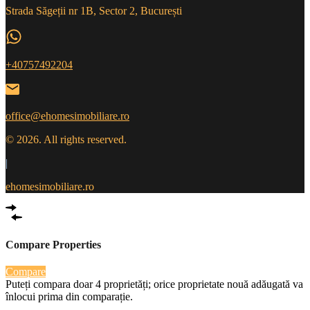
Strada Săgeții nr 1B, Sector 2, București
+40757492204
office@ehomesimobiliare.ro
© 2026. All rights reserved.
|
ehomesimobiliare.ro
Compare Properties
Compare
Puteți compara doar 4 proprietăți; orice proprietate nouă adăugată va
înlocui prima din comparație.