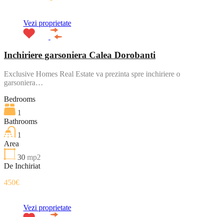
Vezi proprietate
Inchiriere garsoniera Calea Dorobanti
Exclusive Homes Real Estate va prezinta spre inchiriere o
garsoniera…
Bedrooms
1
Bathrooms
1
Area
30
mp2
De Inchiriat
450€
Vezi proprietate