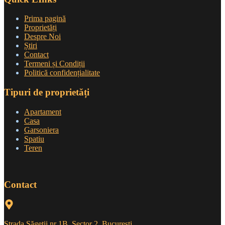
Prima pagină
Proprietăți
Despre Noi
Știri
Contact
Termeni și Condiții
Politică confidențialitate
Tipuri de proprietăți
Apartament
Casa
Garsoniera
Spatiu
Teren
Contact
Strada Săgeții nr 1B, Sector 2, București