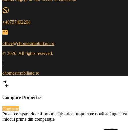
+40757492204
office@ehomesimobiliare.ro
© 2026. All rights reserved.
|
ehomesimobiliare.ro
Compare Properties
Compare
Puteți compara doar 4 proprietăți; orice proprietate nouă adăugată va
înlocui prima din comparație.