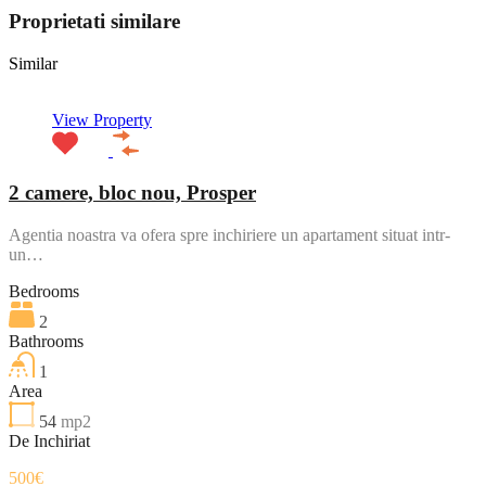
Proprietati similare
Similar
View Property
2 camere, bloc nou, Prosper
Agentia noastra va ofera spre inchiriere un apartament situat intr-
un…
Bedrooms
2
Bathrooms
1
Area
54
mp2
De Inchiriat
500€