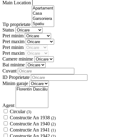
Main Location
Tip proprietate
Status
Pret minim
Pret maxim
Pret minim
Pret maxim
Camere minime
Bai minime
Cuvant
ID Proprietate
Minim garaje
Agent
Circular
(3)
Constructie An 1938
(2)
Constructie An 1940
(2)
Constructie An 1941
(1)
Constructie An 1942
(2)