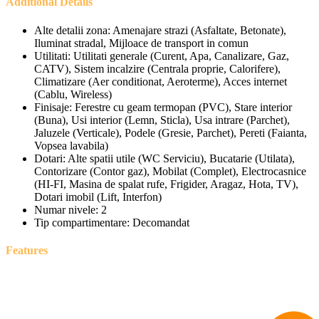
Additional Details
Alte detalii zona:
Amenajare strazi (Asfaltate, Betonate),
Iluminat stradal, Mijloace de transport in comun
Utilitati:
Utilitati generale (Curent, Apa, Canalizare, Gaz,
CATV), Sistem incalzire (Centrala proprie, Calorifere),
Climatizare (Aer conditionat, Aeroterme), Acces internet
(Cablu, Wireless)
Finisaje:
Ferestre cu geam termopan (PVC), Stare interior
(Buna), Usi interior (Lemn, Sticla), Usa intrare (Parchet),
Jaluzele (Verticale), Podele (Gresie, Parchet), Pereti (Faianta,
Vopsea lavabila)
Dotari:
Alte spatii utile (WC Serviciu), Bucatarie (Utilata),
Contorizare (Contor gaz), Mobilat (Complet), Electrocasnice
(HI-FI, Masina de spalat rufe, Frigider, Aragaz, Hota, TV),
Dotari imobil (Lift, Interfon)
Numar nivele:
2
Tip compartimentare:
Decomandat
Features