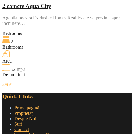
2 camere Aqua City
Agentia noastra Exclusive Homes Real Estate va prezinta spre
inchiriere…
Bedrooms
2
Bathrooms
1
Area
52
mp2
De Inchiriat
450€
Quick LInks
Prima pagină
Proprietăți
Despre Noi
Știri
Contact