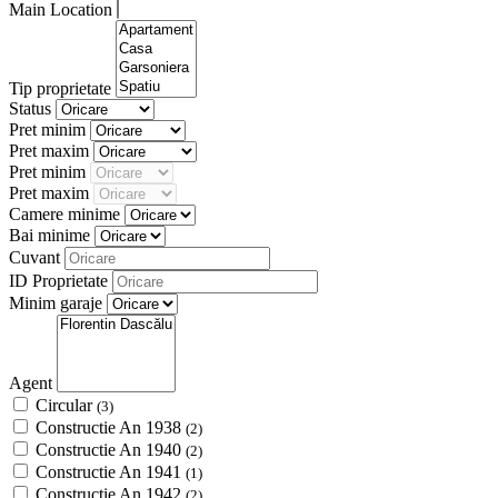
Main Location
Tip proprietate
Status
Pret minim
Pret maxim
Pret minim
Pret maxim
Camere minime
Bai minime
Cuvant
ID Proprietate
Minim garaje
Agent
Circular
(3)
Constructie An 1938
(2)
Constructie An 1940
(2)
Constructie An 1941
(1)
Constructie An 1942
(2)