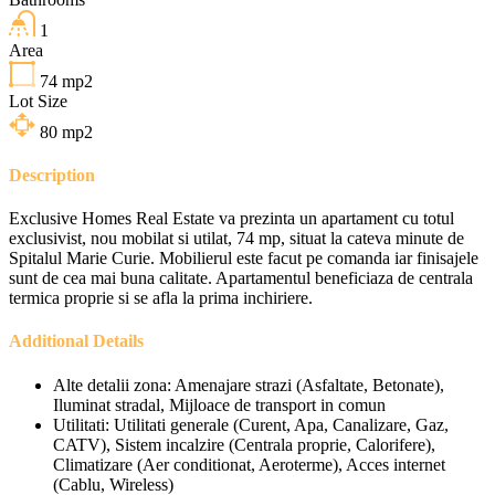
1
Area
74
mp2
Lot Size
80
mp2
Description
Exclusive Homes Real Estate va prezinta un apartament cu totul
exclusivist, nou mobilat si utilat, 74 mp, situat la cateva minute de
Spitalul Marie Curie. Mobilierul este facut pe comanda iar finisajele
sunt de cea mai buna calitate. Apartamentul beneficiaza de centrala
termica proprie si se afla la prima inchiriere.
Additional Details
Alte detalii zona:
Amenajare strazi (Asfaltate, Betonate),
Iluminat stradal, Mijloace de transport in comun
Utilitati:
Utilitati generale (Curent, Apa, Canalizare, Gaz,
CATV), Sistem incalzire (Centrala proprie, Calorifere),
Climatizare (Aer conditionat, Aeroterme), Acces internet
(Cablu, Wireless)