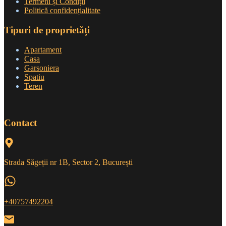
Termeni și Condiții
Politică confidențialitate
Tipuri de proprietăți
Apartament
Casa
Garsoniera
Spatiu
Teren
Contact
Strada Săgeții nr 1B, Sector 2, București
+40757492204