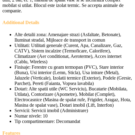
mobilat si utilat. Blocul este izolat termic. Se accepta animale de
companie.
Additional Details
Alte detalii zona:
Amenajare strazi (Asfaltate, Betonate),
Iluminat stradal, Mijloace de transport in comun
Utilitati:
Utilitati generale (Curent, Apa, Canalizare, Gaz,
CATV), Sistem incalzire (Termoficare, Calorifere),
Climatizare (Aer conditionat, Aeroterme), Acces internet
(Cablu, Wireless)
Finisaje:
Ferestre cu geam termopan (PVC), Stare interior
(Buna), Usi interior (Lemn, Sticla), Usa intrare (Metal),
Jaluzele (Verticale), Izolatii termice (Exterior), Podele (Gresie,
Parchet), Pereti (Faianta, Vopsea lavabila)
Dotari:
Alte spatii utile (WC Serviciu), Bucatarie (Mobilata,
Utilata), Contorizare (Apometre), Mobilat (Complet),
Electrocasnice (Masina de spalat rufe, Frigider, Aragaz, Hota,
Masina de spalat vase), Dotari imobil (Lift, Interfon)
Servicii:
Servicii imobil (Administrare)
Numar nivele:
10
Tip compartimentare:
Decomandat
Features