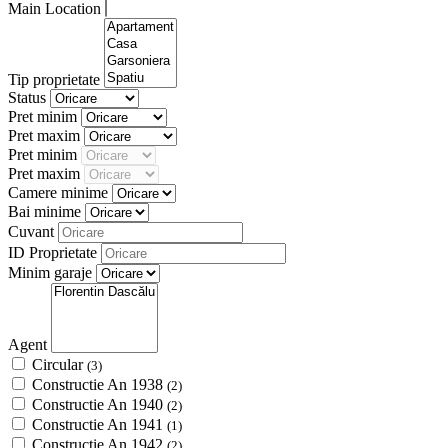
Main Location
Tip proprietate
Status
Pret minim
Pret maxim
Pret minim
Pret maxim
Camere minime
Bai minime
Cuvant
ID Proprietate
Minim garaje
Agent
Circular
(3)
Constructie An 1938
(2)
Constructie An 1940
(2)
Constructie An 1941
(1)
Constructie An 1942
(2)