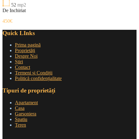
52
mp2
De Inchiriat
450€
Quick LInks
Prima pagină
Proprietăți
Despre Noi
Știri
Contact
Termeni și Condiții
Politică confidențialitate
Tipuri de proprietăți
Apartament
Casa
Garsoniera
Spatiu
Teren