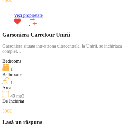
450€
Vezi proprietate
Garsoniera Carrefour Unirii
Garsoniera situata intr-o zona ultracentrala, la Unirii, se inchiriaza
complet…
Bedrooms
1
Bathrooms
1
Area
40
mp2
De Inchiriat
300€
Lasă un răspuns