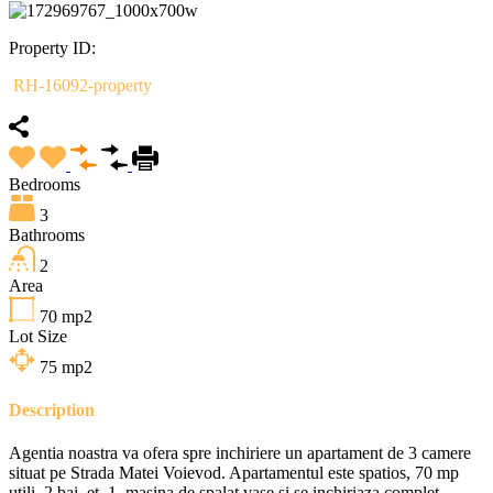
Property ID:
RH-16092-property
Bedrooms
3
Bathrooms
2
Area
70
mp2
Lot Size
75
mp2
Description
Agentia noastra va ofera spre inchiriere un apartament de 3 camere
situat pe Strada Matei Voievod. Apartamentul este spatios, 70 mp
utili, 2 bai, et. 1, masina de spalat vase si se inchiriaza complet