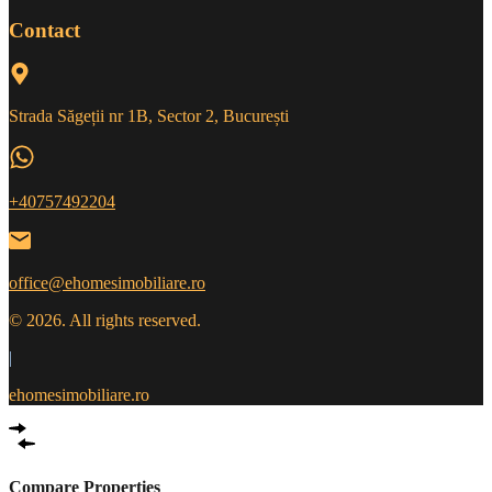
Contact
Strada Săgeții nr 1B, Sector 2, București
+40757492204
office@ehomesimobiliare.ro
© 2026. All rights reserved.
|
ehomesimobiliare.ro
Compare Properties