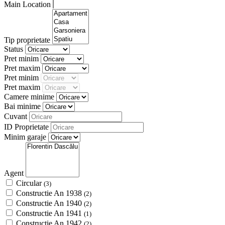
Main Location
Tip proprietate
Status
Pret minim
Pret maxim
Pret minim
Pret maxim
Camere minime
Bai minime
Cuvant
ID Proprietate
Minim garaje
Agent
Circular
(3)
Constructie An 1938
(2)
Constructie An 1940
(2)
Constructie An 1941
(1)
Constructie An 1942
(2)