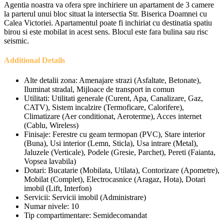
Agentia noastra va ofera spre inchiriere un apartament de 3 camere
la parterul unui bloc situat la intersectia Str. Biserica Doamnei cu
Calea Victoriei. Apartamentul poate fi inchiriat cu destinatia spatiu
birou si este mobilat in acest sens. Blocul este fara bulina sau risc
seismic.
Additional Details
Alte detalii zona:
Amenajare strazi (Asfaltate, Betonate),
Iluminat stradal, Mijloace de transport in comun
Utilitati:
Utilitati generale (Curent, Apa, Canalizare, Gaz,
CATV), Sistem incalzire (Termoficare, Calorifere),
Climatizare (Aer conditionat, Aeroterme), Acces internet
(Cablu, Wireless)
Finisaje:
Ferestre cu geam termopan (PVC), Stare interior
(Buna), Usi interior (Lemn, Sticla), Usa intrare (Metal),
Jaluzele (Verticale), Podele (Gresie, Parchet), Pereti (Faianta,
Vopsea lavabila)
Dotari:
Bucatarie (Mobilata, Utilata), Contorizare (Apometre),
Mobilat (Complet), Electrocasnice (Aragaz, Hota), Dotari
imobil (Lift, Interfon)
Servicii:
Servicii imobil (Administrare)
Numar nivele:
10
Tip compartimentare:
Semidecomandat