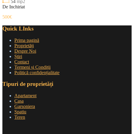
54
mp2
De Inchiriat
500€
Quick LInks
Prima pagină
Proprietăți
Despre Noi
Știri
Contact
Termeni și Condiții
Politică confidențialitate
Tipuri de proprietăți
Apartament
Casa
Garsoniera
Spatiu
Teren