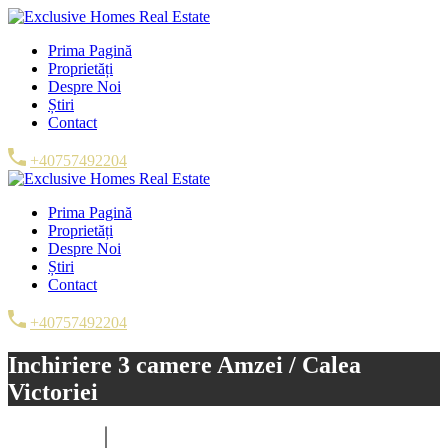
Prima Pagină
Proprietăți
Despre Noi
Știri
Contact
+40757492204
Prima Pagină
Proprietăți
Despre Noi
Știri
Contact
+40757492204
Inchiriere 3 camere Amzei / Calea
Victoriei