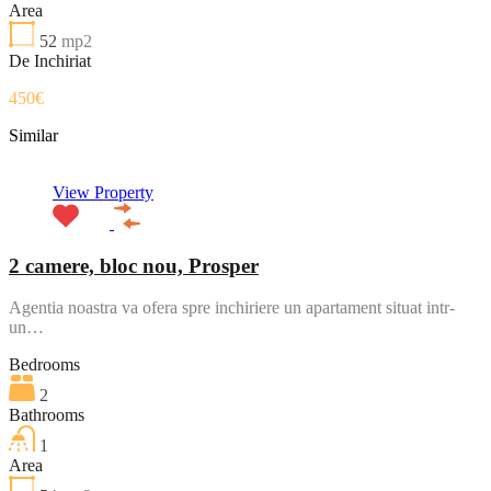
Area
52
mp2
De Inchiriat
450€
Similar
View Property
2 camere, bloc nou, Prosper
Agentia noastra va ofera spre inchiriere un apartament situat intr-
un…
Bedrooms
2
Bathrooms
1
Area