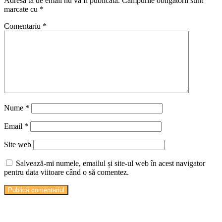
Adresa ta de email nu va fi publicată.
Câmpurile obligatorii sunt
marcate cu
*
Comentariu
*
Nume
*
Email
*
Site web
Salvează-mi numele, emailul și site-ul web în acest navigator
pentru data viitoare când o să comentez.