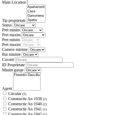
Main Location
Tip proprietate
Status
Pret minim
Pret maxim
Pret minim
Pret maxim
Camere minime
Bai minime
Cuvant
ID Proprietate
Minim garaje
Agent
Circular
(3)
Constructie An 1938
(2)
Constructie An 1940
(2)
Constructie An 1941
(1)
Constructie An 1942
(2)