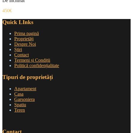
De Inchiriat
450€
Quick LInks
Prima pagină
Proprietăți
Despre Noi
Știri
Contact
Termeni și Condiții
Politică confidențialitate
Tipuri de proprietăți
Apartament
Casa
Garsoniera
Spatiu
Teren
Contact