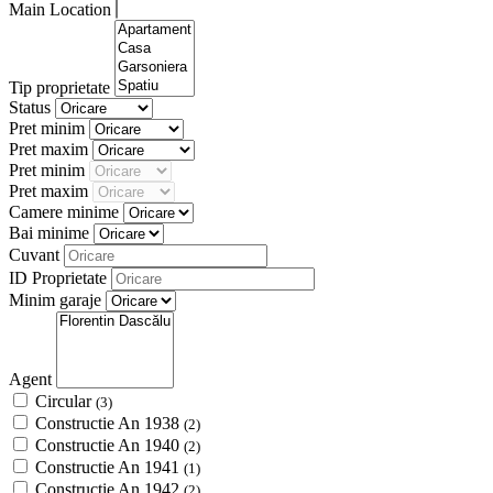
Main Location
Tip proprietate
Status
Pret minim
Pret maxim
Pret minim
Pret maxim
Camere minime
Bai minime
Cuvant
ID Proprietate
Minim garaje
Agent
Circular
(3)
Constructie An 1938
(2)
Constructie An 1940
(2)
Constructie An 1941
(1)
Constructie An 1942
(2)