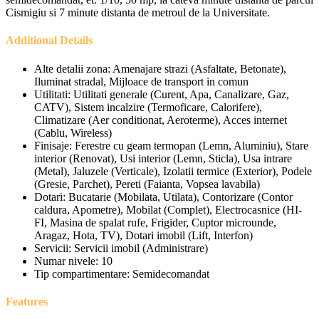
Cismigiu si 7 minute distanta de metroul de la Universitate.
Additional Details
Alte detalii zona:
Amenajare strazi (Asfaltate, Betonate),
Iluminat stradal, Mijloace de transport in comun
Utilitati:
Utilitati generale (Curent, Apa, Canalizare, Gaz,
CATV), Sistem incalzire (Termoficare, Calorifere),
Climatizare (Aer conditionat, Aeroterme), Acces internet
(Cablu, Wireless)
Finisaje:
Ferestre cu geam termopan (Lemn, Aluminiu), Stare
interior (Renovat), Usi interior (Lemn, Sticla), Usa intrare
(Metal), Jaluzele (Verticale), Izolatii termice (Exterior), Podele
(Gresie, Parchet), Pereti (Faianta, Vopsea lavabila)
Dotari:
Bucatarie (Mobilata, Utilata), Contorizare (Contor
caldura, Apometre), Mobilat (Complet), Electrocasnice (HI-
FI, Masina de spalat rufe, Frigider, Cuptor microunde,
Aragaz, Hota, TV), Dotari imobil (Lift, Interfon)
Servicii:
Servicii imobil (Administrare)
Numar nivele:
10
Tip compartimentare:
Semidecomandat
Features