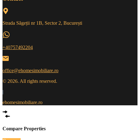
Strada Săgeții nr 1B, Sector 2, București
+40757492204
office@ehomesimobiliare.ro
© 2026. All rights reserved.
|
ehomesimobiliare.ro
Compare Properties