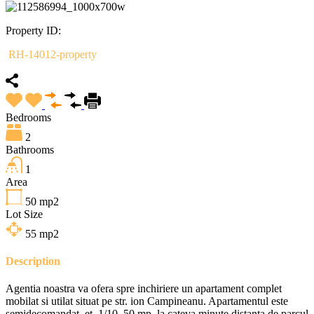
Property ID:
RH-14012-property
Bedrooms
2
Bathrooms
1
Area
50
mp2
Lot Size
55
mp2
Description
Agentia noastra va ofera spre inchiriere un apartament complet
mobilat si utilat situat pe str. ion Campineanu. Apartamentul este
semidecomandat, et. 1/10, 50 mp, la cateva minute distanta de parcul