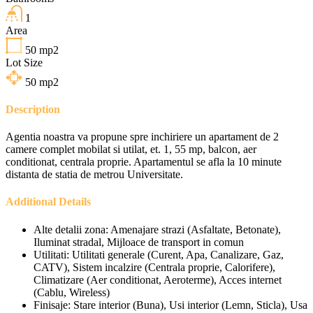
1
Area
50
mp2
Lot Size
50
mp2
Description
Agentia noastra va propune spre inchiriere un apartament de 2
camere complet mobilat si utilat, et. 1, 55 mp, balcon, aer
conditionat, centrala proprie. Apartamentul se afla la 10 minute
distanta de statia de metrou Universitate.
Additional Details
Alte detalii zona:
Amenajare strazi (Asfaltate, Betonate),
Iluminat stradal, Mijloace de transport in comun
Utilitati:
Utilitati generale (Curent, Apa, Canalizare, Gaz,
CATV), Sistem incalzire (Centrala proprie, Calorifere),
Climatizare (Aer conditionat, Aeroterme), Acces internet
(Cablu, Wireless)
Finisaje:
Stare interior (Buna), Usi interior (Lemn, Sticla), Usa