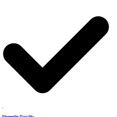
Florentin Dascălu