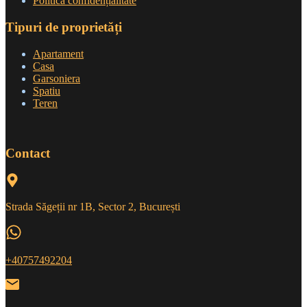
Politică confidențialitate
Tipuri de proprietăți
Apartament
Casa
Garsoniera
Spatiu
Teren
Contact
Strada Săgeții nr 1B, Sector 2, București
+40757492204