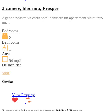
2 camere, bloc nou, Prosper
Agentia noastra va ofera spre inchiriere un apartament situat intr-
un…
Bedrooms
2
Bathrooms
1
Area
54
mp2
De Inchiriat
500€
Similar
View Property