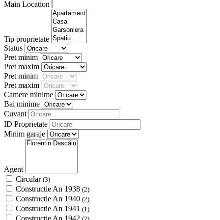
Main Location
Tip proprietate
Status
Pret minim
Pret maxim
Pret minim
Pret maxim
Camere minime
Bai minime
Cuvant
ID Proprietate
Minim garaje
Agent
Circular
(3)
Constructie An 1938
(2)
Constructie An 1940
(2)
Constructie An 1941
(1)
Constructie An 1942
(2)