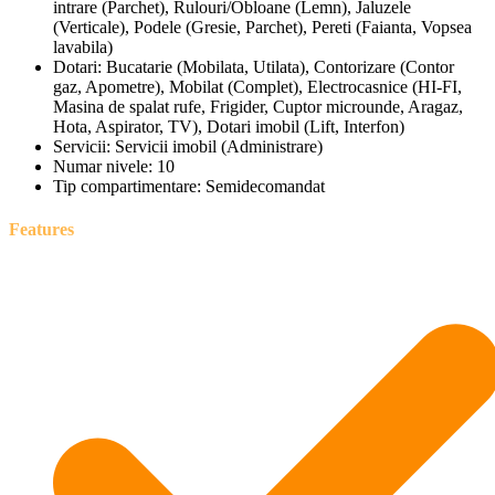
intrare (Parchet), Rulouri/Obloane (Lemn), Jaluzele
(Verticale), Podele (Gresie, Parchet), Pereti (Faianta, Vopsea
lavabila)
Dotari:
Bucatarie (Mobilata, Utilata), Contorizare (Contor
gaz, Apometre), Mobilat (Complet), Electrocasnice (HI-FI,
Masina de spalat rufe, Frigider, Cuptor microunde, Aragaz,
Hota, Aspirator, TV), Dotari imobil (Lift, Interfon)
Servicii:
Servicii imobil (Administrare)
Numar nivele:
10
Tip compartimentare:
Semidecomandat
Features