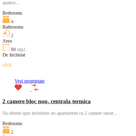
spatios…
Bedrooms
4
Bathrooms
2
Area
88
mp2
De Inchiriat
600€
Vezi proprietate
2 camere bloc nou, centrala termica
Va oferim spre inchiriere un apartament cu 2 camere situat…
Bedrooms
2