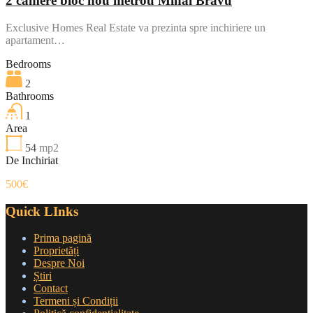
2 camere bloc nou metrou Mihai Bravu
Exclusive Homes Real Estate va prezinta spre inchiriere un
apartament…
Bedrooms
2
Bathrooms
1
Area
54
mp2
De Inchiriat
500€
Quick LInks
Prima pagină
Proprietăți
Despre Noi
Știri
Contact
Termeni și Condiții