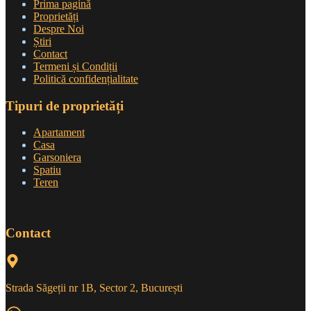
Prima pagină
Proprietăți
Despre Noi
Știri
Contact
Termeni și Condiții
Politică confidențialitate
Tipuri de proprietăți
Apartament
Casa
Garsoniera
Spatiu
Teren
Contact
Strada Săgeții nr 1B, Sector 2, București