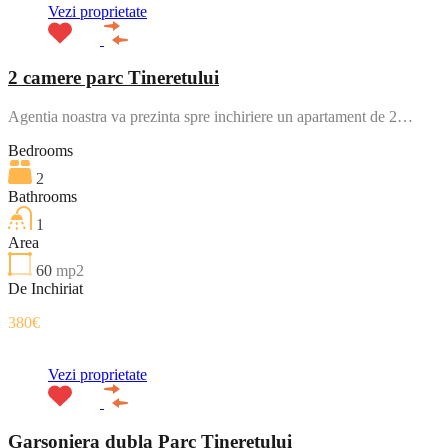
Vezi proprietate
2 camere parc Tineretului
Agentia noastra va prezinta spre inchiriere un apartament de 2…
Bedrooms
2
Bathrooms
1
Area
60
mp2
De Inchiriat
380€
Vezi proprietate
Garsoniera dubla Parc Tineretului