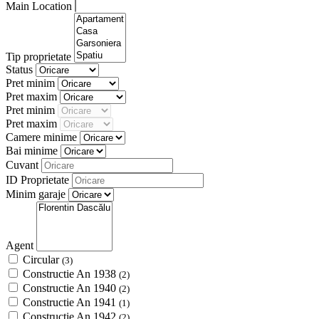
Main Location
Tip proprietate
Status
Pret minim
Pret maxim
Pret minim
Pret maxim
Camere minime
Bai minime
Cuvant
ID Proprietate
Minim garaje
Agent
Circular
(3)
Constructie An 1938
(2)
Constructie An 1940
(2)
Constructie An 1941
(1)
Constructie An 1942
(2)