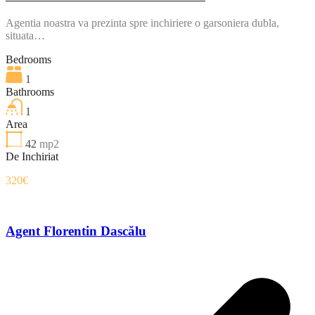
Agentia noastra va prezinta spre inchiriere o garsoniera dubla,
situata…
Bedrooms
1
Bathrooms
1
Area
42
mp2
De Inchiriat
320€
Agent Florentin Dascălu