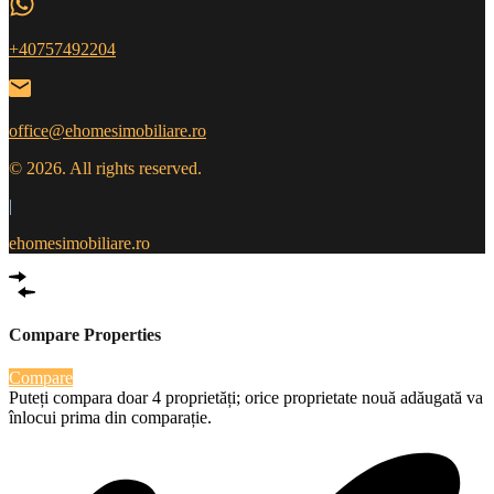
+40757492204
office@ehomesimobiliare.ro
© 2026. All rights reserved.
|
ehomesimobiliare.ro
Compare Properties
Compare
Puteți compara doar 4 proprietăți; orice proprietate nouă adăugată va
înlocui prima din comparație.