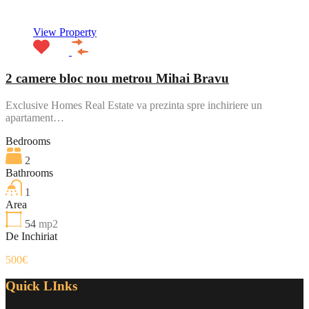
View Property
2 camere bloc nou metrou Mihai Bravu
Exclusive Homes Real Estate va prezinta spre inchiriere un
apartament…
Bedrooms
2
Bathrooms
1
Area
54
mp2
De Inchiriat
500€
Quick LInks