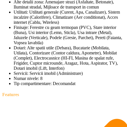
Alte detalii zona:
Amenajare strazi (Asfaltate, Betonate),
Iluminat stradal, Mijloace de transport in comun
Utilitati:
Utilitati generale (Curent, Apa, Canalizare), Sistem
incalzire (Calorifere), Climatizare (Aer conditionat), Acces
internet (Cablu, Wireless)
Finisaje:
Ferestre cu geam termopan (PVC), Stare interior
(Buna), Usi interior (Lemn, Sticla), Usa intrare (Metal),
Jaluzele (Verticale), Podele (Gresie, Parchet), Pereti (Faianta,
Vopsea lavabila)
Dotari:
Alte spatii utile (Debara), Bucatarie (Mobilata,
Utilata), Contorizare (Contor caldura, Apometre), Mobilat
(Complet), Electrocasnice (HI-FI, Masina de spalat rufe,
Frigider, Cuptor microunde, Aragaz, Hota, Aspirator, TV),
Dotari imobil (Lift, Interfon)
Servicii:
Servicii imobil (Administrare)
Numar nivele:
8
Tip compartimentare:
Decomandat
Features