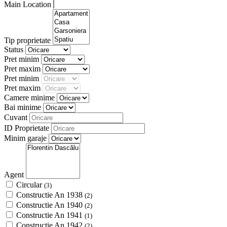
Main Location
Tip proprietate
Status
Pret minim
Pret maxim
Pret minim
Pret maxim
Camere minime
Bai minime
Cuvant
ID Proprietate
Minim garaje
Agent
Circular
(3)
Constructie An 1938
(2)
Constructie An 1940
(2)
Constructie An 1941
(1)
Constructie An 1942
(2)