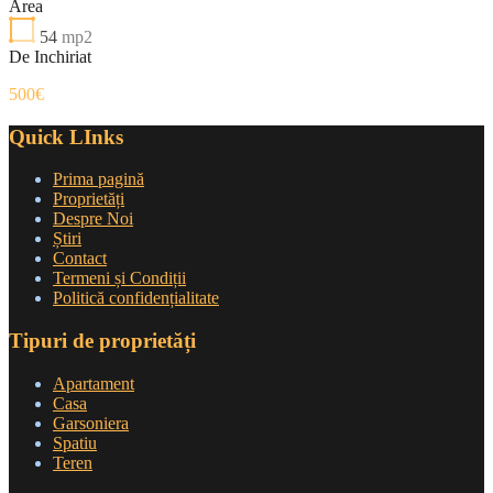
Area
54
mp2
De Inchiriat
500€
Quick LInks
Prima pagină
Proprietăți
Despre Noi
Știri
Contact
Termeni și Condiții
Politică confidențialitate
Tipuri de proprietăți
Apartament
Casa
Garsoniera
Spatiu
Teren