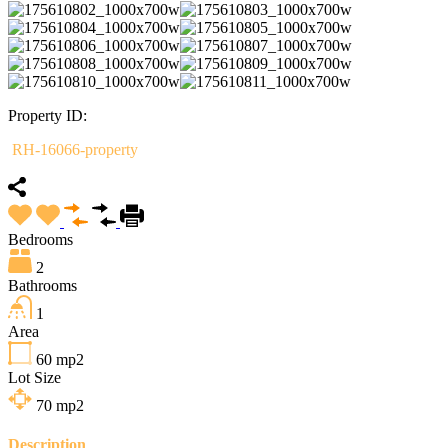
Property ID:
RH-16066-property
Bedrooms
2
Bathrooms
1
Area
60
mp2
Lot Size
70
mp2
Description