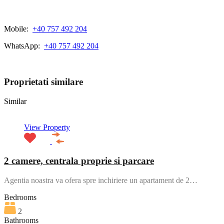
Mobile:
+40 757 492 204
WhatsApp:
+40 757 492 204
View My Listings
Proprietati similare
Similar
View Property
2 camere, centrala proprie si parcare
Agentia noastra va ofera spre inchiriere un apartament de 2…
Bedrooms
2
Bathrooms