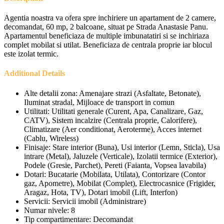
Agentia noastra va ofera spre inchiriere un apartament de 2 camere,
decomandat, 60 mp, 2 balcoane, situat pe Strada Anastasie Panu.
Apartamentul beneficiaza de multiple imbunatatiri si se inchiriaza
complet mobilat si utilat. Beneficiaza de centrala proprie iar blocul
este izolat termic.
Additional Details
Alte detalii zona:
Amenajare strazi (Asfaltate, Betonate),
Iluminat stradal, Mijloace de transport in comun
Utilitati:
Utilitati generale (Curent, Apa, Canalizare, Gaz,
CATV), Sistem incalzire (Centrala proprie, Calorifere),
Climatizare (Aer conditionat, Aeroterme), Acces internet
(Cablu, Wireless)
Finisaje:
Stare interior (Buna), Usi interior (Lemn, Sticla), Usa
intrare (Metal), Jaluzele (Verticale), Izolatii termice (Exterior),
Podele (Gresie, Parchet), Pereti (Faianta, Vopsea lavabila)
Dotari:
Bucatarie (Mobilata, Utilata), Contorizare (Contor
gaz, Apometre), Mobilat (Complet), Electrocasnice (Frigider,
Aragaz, Hota, TV), Dotari imobil (Lift, Interfon)
Servicii:
Servicii imobil (Administrare)
Numar nivele:
8
Tip compartimentare:
Decomandat