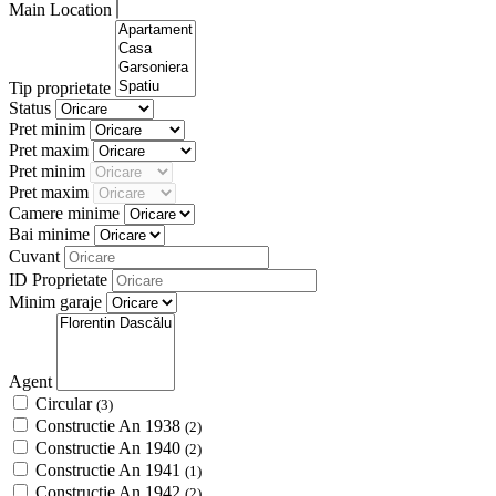
Main Location
Tip proprietate
Status
Pret minim
Pret maxim
Pret minim
Pret maxim
Camere minime
Bai minime
Cuvant
ID Proprietate
Minim garaje
Agent
Circular
(3)
Constructie An 1938
(2)
Constructie An 1940
(2)
Constructie An 1941
(1)
Constructie An 1942
(2)