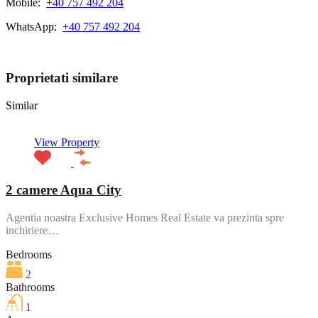
Mobile:
+40 757 492 204
WhatsApp:
+40 757 492 204
View My Listings
Proprietati similare
Similar
View Property
2 camere Aqua City
Agentia noastra Exclusive Homes Real Estate va prezinta spre
inchiriere…
Bedrooms
2
Bathrooms
1