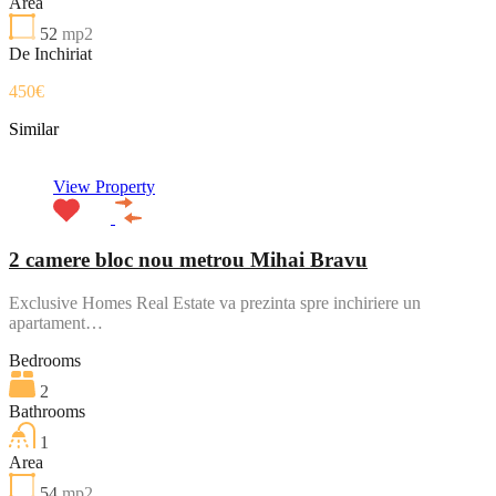
Area
52
mp2
De Inchiriat
450€
Similar
View Property
2 camere bloc nou metrou Mihai Bravu
Exclusive Homes Real Estate va prezinta spre inchiriere un
apartament…
Bedrooms
2
Bathrooms
1
Area
54
mp2