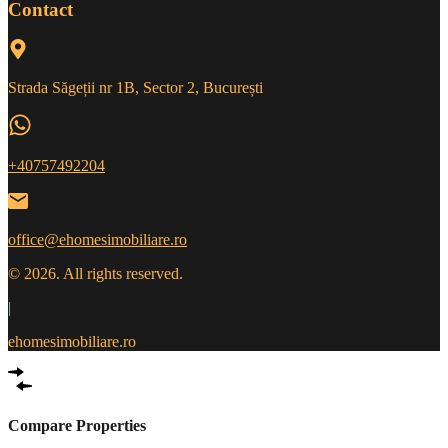
Contact
Strada Săgeții nr 1B, Sector 2, București
+40757492204
office@ehomesimobiliare.ro
© 2026. All rights reserved.
|
ehomesimobiliare.ro
Compare Properties