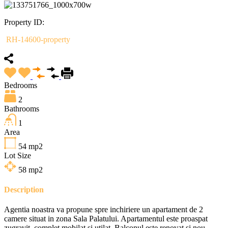
Property ID:
RH-14600-property
Bedrooms
2
Bathrooms
1
Area
54
mp2
Lot Size
58
mp2
Description
Agentia noastra va propune spre inchiriere un apartament de 2
camere situat in zona Sala Palatului. Apartamentul este proaspat
zugravit, complet mobilat si utilat. Balconul este renovat si nou