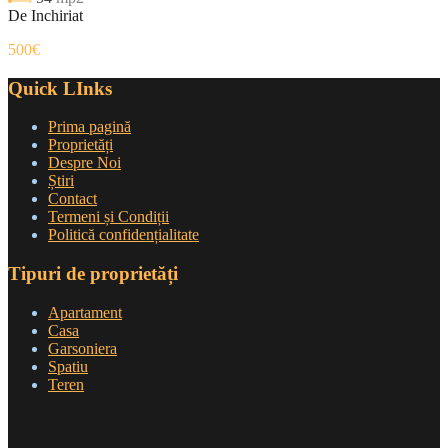
De Inchiriat
500€
Quick LInks
Prima pagină
Proprietăți
Despre Noi
Știri
Contact
Termeni și Condiții
Politică confidențialitate
Tipuri de proprietăți
Apartament
Casa
Garsoniera
Spatiu
Teren