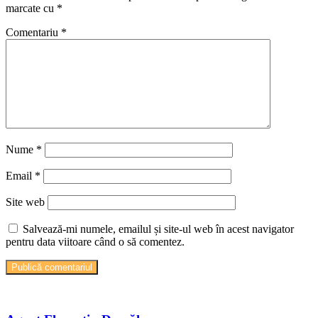
marcate cu
*
Comentariu
*
Nume
*
Email
*
Site web
Salvează-mi numele, emailul și site-ul web în acest navigator
pentru data viitoare când o să comentez.