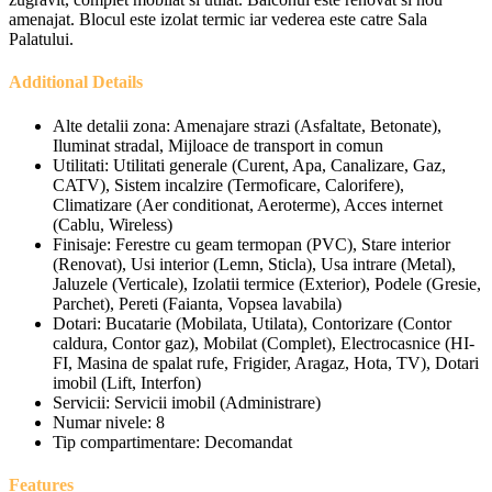
amenajat. Blocul este izolat termic iar vederea este catre Sala
Palatului.
Additional Details
Alte detalii zona:
Amenajare strazi (Asfaltate, Betonate),
Iluminat stradal, Mijloace de transport in comun
Utilitati:
Utilitati generale (Curent, Apa, Canalizare, Gaz,
CATV), Sistem incalzire (Termoficare, Calorifere),
Climatizare (Aer conditionat, Aeroterme), Acces internet
(Cablu, Wireless)
Finisaje:
Ferestre cu geam termopan (PVC), Stare interior
(Renovat), Usi interior (Lemn, Sticla), Usa intrare (Metal),
Jaluzele (Verticale), Izolatii termice (Exterior), Podele (Gresie,
Parchet), Pereti (Faianta, Vopsea lavabila)
Dotari:
Bucatarie (Mobilata, Utilata), Contorizare (Contor
caldura, Contor gaz), Mobilat (Complet), Electrocasnice (HI-
FI, Masina de spalat rufe, Frigider, Aragaz, Hota, TV), Dotari
imobil (Lift, Interfon)
Servicii:
Servicii imobil (Administrare)
Numar nivele:
8
Tip compartimentare:
Decomandat
Features