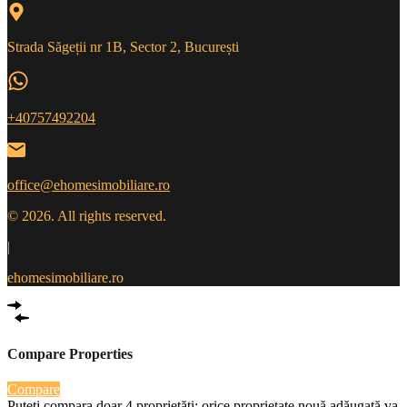
Strada Săgeții nr 1B, Sector 2, București
+40757492204
office@ehomesimobiliare.ro
© 2026. All rights reserved.
|
ehomesimobiliare.ro
Compare Properties
Compare
Puteți compara doar 4 proprietăți; orice proprietate nouă adăugată va