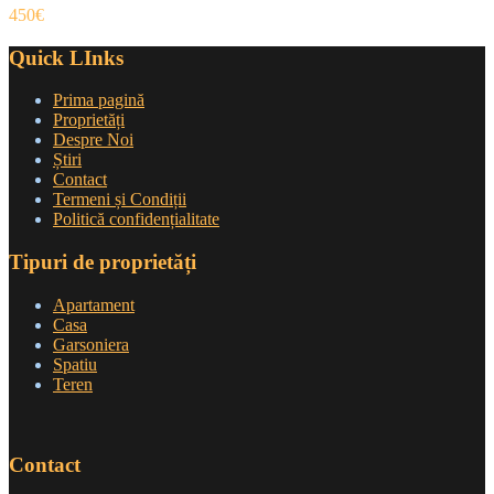
450€
Quick LInks
Prima pagină
Proprietăți
Despre Noi
Știri
Contact
Termeni și Condiții
Politică confidențialitate
Tipuri de proprietăți
Apartament
Casa
Garsoniera
Spatiu
Teren
Contact