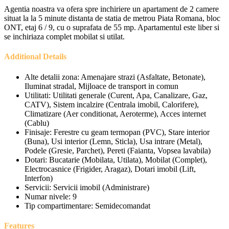
Agentia noastra va ofera spre inchiriere un apartament de 2 camere
situat la la 5 minute distanta de statia de metrou Piata Romana, bloc
ONT, etaj 6 / 9, cu o suprafata de 55 mp. Apartamentul este liber si
se inchiriaza complet mobilat si utilat.
Additional Details
Alte detalii zona:
Amenajare strazi (Asfaltate, Betonate),
Iluminat stradal, Mijloace de transport in comun
Utilitati:
Utilitati generale (Curent, Apa, Canalizare, Gaz,
CATV), Sistem incalzire (Centrala imobil, Calorifere),
Climatizare (Aer conditionat, Aeroterme), Acces internet
(Cablu)
Finisaje:
Ferestre cu geam termopan (PVC), Stare interior
(Buna), Usi interior (Lemn, Sticla), Usa intrare (Metal),
Podele (Gresie, Parchet), Pereti (Faianta, Vopsea lavabila)
Dotari:
Bucatarie (Mobilata, Utilata), Mobilat (Complet),
Electrocasnice (Frigider, Aragaz), Dotari imobil (Lift,
Interfon)
Servicii:
Servicii imobil (Administrare)
Numar nivele:
9
Tip compartimentare:
Semidecomandat
Features