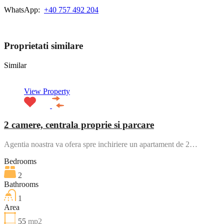
WhatsApp:
+40 757 492 204
View My Listings
Proprietati similare
Similar
View Property
2 camere, centrala proprie si parcare
Agentia noastra va ofera spre inchiriere un apartament de 2…
Bedrooms
2
Bathrooms
1
Area
55
mp2