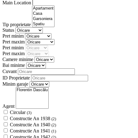
Main Location
Tip proprietate
Status
Pret minim
Pret maxim
Pret minim
Pret maxim
Camere minime
Bai minime
Cuvant
ID Proprietate
Minim garaje
Agent
Circular
(3)
Constructie An 1938
(2)
Constructie An 1940
(2)
Constructie An 1941
(1)
Constructie An 1942
(2)