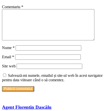
Comentariu
*
Nume
*
Email
*
Site web
Salvează-mi numele, emailul și site-ul web în acest navigator
pentru data viitoare când o să comentez.
Agent Florentin Dascălu