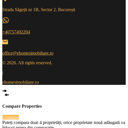
Strada Săgeții nr 1B, Sector 2, București
+40757492204
office@ehomesimobiliare.ro
© 2026. All rights reserved.
|
ehomesimobiliare.ro
Compare Properties
Compare
Puteți compara doar 4 proprietăți; orice proprietate nouă adăugată va
înlocui prima din comparație.