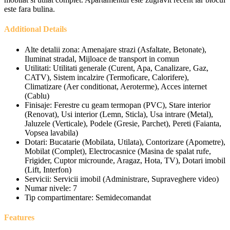
este fara bulina.
Additional Details
Alte detalii zona:
Amenajare strazi (Asfaltate, Betonate),
Iluminat stradal, Mijloace de transport in comun
Utilitati:
Utilitati generale (Curent, Apa, Canalizare, Gaz,
CATV), Sistem incalzire (Termoficare, Calorifere),
Climatizare (Aer conditionat, Aeroterme), Acces internet
(Cablu)
Finisaje:
Ferestre cu geam termopan (PVC), Stare interior
(Renovat), Usi interior (Lemn, Sticla), Usa intrare (Metal),
Jaluzele (Verticale), Podele (Gresie, Parchet), Pereti (Faianta,
Vopsea lavabila)
Dotari:
Bucatarie (Mobilata, Utilata), Contorizare (Apometre),
Mobilat (Complet), Electrocasnice (Masina de spalat rufe,
Frigider, Cuptor microunde, Aragaz, Hota, TV), Dotari imobil
(Lift, Interfon)
Servicii:
Servicii imobil (Administrare, Supraveghere video)
Numar nivele:
7
Tip compartimentare:
Semidecomandat
Features