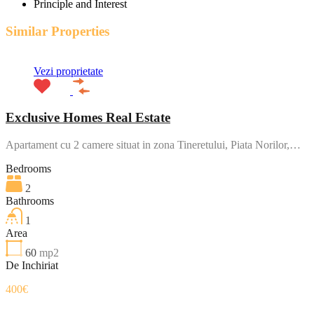
Principle and Interest
Similar Properties
Vezi proprietate
Exclusive Homes Real Estate
Apartament cu 2 camere situat in zona Tineretului, Piata Norilor,…
Bedrooms
2
Bathrooms
1
Area
60
mp2
De Inchiriat
400€