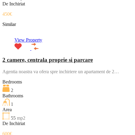
De Inchiriat
450€
Similar
View Property
2 camere, centrala proprie si parcare
Agentia noastra va ofera spre inchiriere un apartament de 2…
Bedrooms
2
Bathrooms
1
Area
55
mp2
De Inchiriat
600€