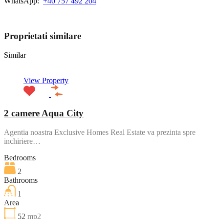
WhatsApp:
+40 757 492 204
View My Listings
Proprietati similare
Similar
View Property
2 camere Aqua City
Agentia noastra Exclusive Homes Real Estate va prezinta spre
inchiriere…
Bedrooms
2
Bathrooms
1
Area
52
mp2