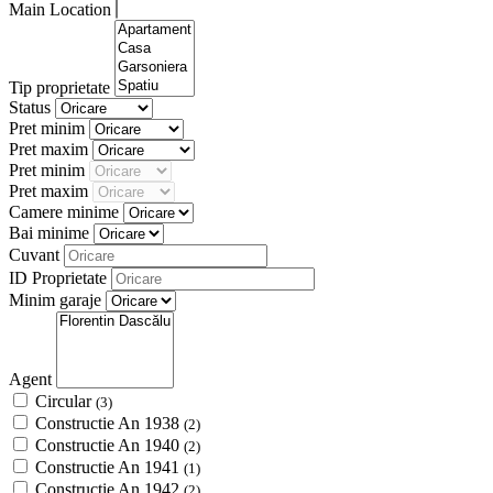
Main Location
Tip proprietate
Status
Pret minim
Pret maxim
Pret minim
Pret maxim
Camere minime
Bai minime
Cuvant
ID Proprietate
Minim garaje
Agent
Circular
(3)
Constructie An 1938
(2)
Constructie An 1940
(2)
Constructie An 1941
(1)
Constructie An 1942
(2)