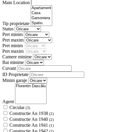
Main Location
Tip proprietate
Status
Pret minim
Pret maxim
Pret minim
Pret maxim
Camere minime
Bai minime
Cuvant
ID Proprietate
Minim garaje
Agent
Circular
(3)
Constructie An 1938
(2)
Constructie An 1940
(2)
Constructie An 1941
(1)
Constructie An 1942
(2)