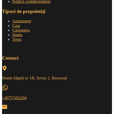
Politică confidențialitate
Tipuri de proprietăți
Apartament
Casa
Garsoniera
Spatiu
Teren
Contact
Strada Săgeții nr 1B, Sector 2, București
+40757492204