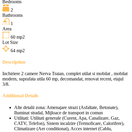
Bedrooms
2
Bathrooms
1
Area
60
mp2
Lot Size
64
mp2
Description
Inchiriere 2 camere Nerva Traian, complet utilat si mobilat , mobilat
modern, suprafata utila 60 mp, decomandat, renovat recent, etajul
3/8.
Additional Details
Alte detalii zona:
Amenajare strazi (Asfaltate, Betonate),
Iluminat stradal, Mijloace de transport in comun
Utilitati:
Utilitati generale (Curent, Apa, Canalizare, Gaz,
CATV, Telefon), Sistem incalzire (Termoficare, Calorifere),
Climatizare (Aer conditionat), Acces internet (Cablu,