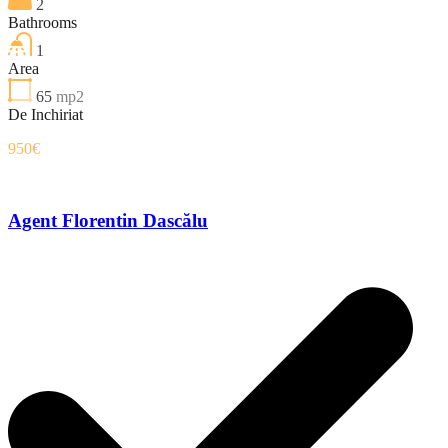
2
Bathrooms
1
Area
65
mp2
De Inchiriat
950€
Agent Florentin Dascălu