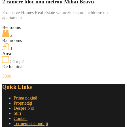
2 camere bloc nou metrou Mihai Bravu
Exclusive Homes Real Estate va prezinta spre inchiriere un
apartament…
Bedrooms
2
Bathrooms
1
Area
54
mp2
De Inchiriat
500€
Quick LInks
Prima pagină
Proprietăți
Despre Noi
Știri
Contact
Termeni și Condiții