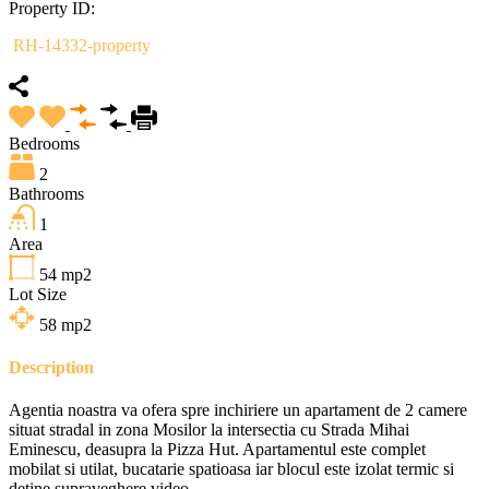
Property ID:
RH-14332-property
Bedrooms
2
Bathrooms
1
Area
54
mp2
Lot Size
58
mp2
Description
Agentia noastra va ofera spre inchiriere un apartament de 2 camere
situat stradal in zona Mosilor la intersectia cu Strada Mihai
Eminescu, deasupra la Pizza Hut. Apartamentul este complet
mobilat si utilat, bucatarie spatioasa iar blocul este izolat termic si
detine supraveghere video.