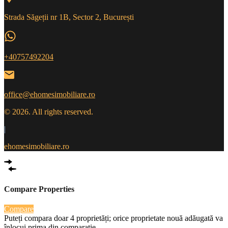
Strada Săgeții nr 1B, Sector 2, București
+40757492204
office@ehomesimobiliare.ro
© 2026. All rights reserved.
|
ehomesimobiliare.ro
Compare Properties
Compare
Puteți compara doar 4 proprietăți; orice proprietate nouă adăugată va
înlocui prima din comparație.