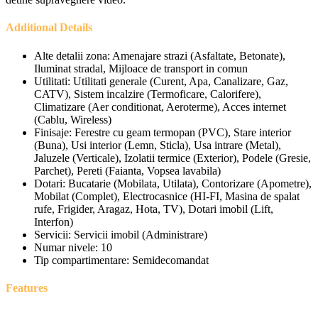
Additional Details
Alte detalii zona:
Amenajare strazi (Asfaltate, Betonate),
Iluminat stradal, Mijloace de transport in comun
Utilitati:
Utilitati generale (Curent, Apa, Canalizare, Gaz,
CATV), Sistem incalzire (Termoficare, Calorifere),
Climatizare (Aer conditionat, Aeroterme), Acces internet
(Cablu, Wireless)
Finisaje:
Ferestre cu geam termopan (PVC), Stare interior
(Buna), Usi interior (Lemn, Sticla), Usa intrare (Metal),
Jaluzele (Verticale), Izolatii termice (Exterior), Podele (Gresie,
Parchet), Pereti (Faianta, Vopsea lavabila)
Dotari:
Bucatarie (Mobilata, Utilata), Contorizare (Apometre),
Mobilat (Complet), Electrocasnice (HI-FI, Masina de spalat
rufe, Frigider, Aragaz, Hota, TV), Dotari imobil (Lift,
Interfon)
Servicii:
Servicii imobil (Administrare)
Numar nivele:
10
Tip compartimentare:
Semidecomandat
Features