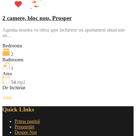
2 camere, bloc nou, Prosper
Agentia noastra va ofera spre inchiriere un apartament situat intr-
un…
Bedrooms
2
Bathrooms
1
Area
54
mp2
De Inchiriat
500€
Quick LInks
Prima pagină
Proprietăți
Despre Noi