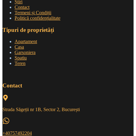
Știri
Contact
Termeni și Condiții
Politică confidențialitate
Tipuri de proprietăți
Apartament
Casa
Garsoniera
Spatiu
Teren
Contact
Strada Săgeții nr 1B, Sector 2, București
+40757492204