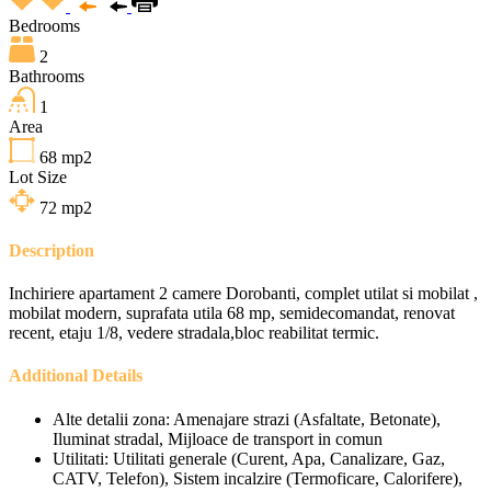
Bedrooms
2
Bathrooms
1
Area
68
mp2
Lot Size
72
mp2
Description
Inchiriere apartament 2 camere Dorobanti, complet utilat si mobilat ,
mobilat modern, suprafata utila 68 mp, semidecomandat, renovat
recent, etaju 1/8, vedere stradala,bloc reabilitat termic.
Additional Details
Alte detalii zona:
Amenajare strazi (Asfaltate, Betonate),
Iluminat stradal, Mijloace de transport in comun
Utilitati:
Utilitati generale (Curent, Apa, Canalizare, Gaz,
CATV, Telefon), Sistem incalzire (Termoficare, Calorifere),