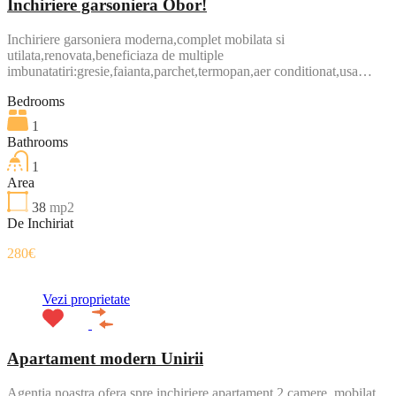
Inchiriere garsoniera Obor!
Inchiriere garsoniera moderna,complet mobilata si
utilata,renovata,beneficiaza de multiple
imbunatatiri:gresie,faianta,parchet,termopan,aer conditionat,usa…
Bedrooms
1
Bathrooms
1
Area
38
mp2
De Inchiriat
280€
Vezi proprietate
Apartament modern Unirii
Agentia noastra ofera spre inchiriere apartament 2 camere, mobilat