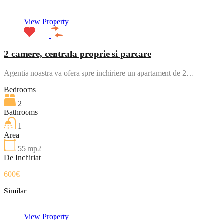
View Property
2 camere, centrala proprie si parcare
Agentia noastra va ofera spre inchiriere un apartament de 2…
Bedrooms
2
Bathrooms
1
Area
55
mp2
De Inchiriat
600€
Similar
View Property