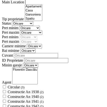
Main Location
Tip proprietate
Status
Pret minim
Pret maxim
Pret minim
Pret maxim
Camere minime
Bai minime
Cuvant
ID Proprietate
Minim garaje
Agent
Circular
(3)
Constructie An 1938
(2)
Constructie An 1940
(2)
Constructie An 1941
(1)
Constructie An 1942
(2)