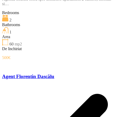
si…
Bedrooms
2
Bathrooms
1
Area
60
mp2
De Inchiriat
500€
Agent Florentin Dascălu