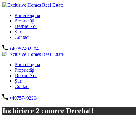
Prima Pagină
Proprietăți
Despre Noi
Știri
Contact
+40757492204
Prima Pagină
Proprietăți
Despre Noi
Știri
Contact
+40757492204
Inchiriere 2 camere Decebal!