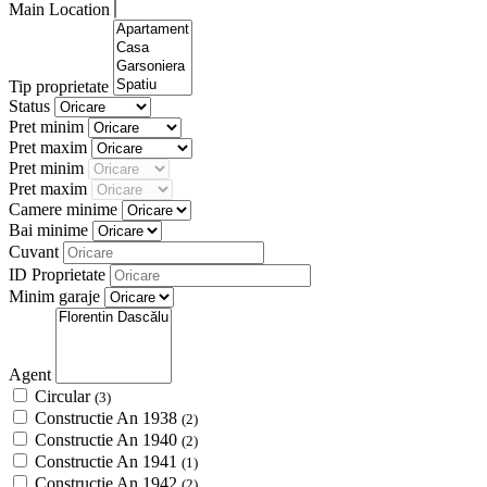
Main Location
Tip proprietate
Status
Pret minim
Pret maxim
Pret minim
Pret maxim
Camere minime
Bai minime
Cuvant
ID Proprietate
Minim garaje
Agent
Circular
(3)
Constructie An 1938
(2)
Constructie An 1940
(2)
Constructie An 1941
(1)
Constructie An 1942
(2)