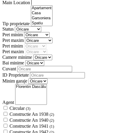
Main Location
Tip proprietate
Status
Pret minim
Pret maxim
Pret minim
Pret maxim
Camere minime
Bai minime
Cuvant
ID Proprietate
Minim garaje
Agent
Circular
(3)
Constructie An 1938
(2)
Constructie An 1940
(2)
Constructie An 1941
(1)
Constructie An 1942
(2)